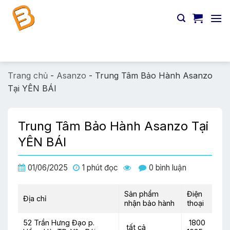
Chuyển
đến
nội
dung
Tìm
kiếm:
Trang chủ
-
Asanzo
-
Trung Tâm Bảo Hành Asanzo
Tại YÊN BÁI
Trung Tâm Bảo Hành Asanzo Tại
YÊN BÁI
01/06/2025
1 phút đọc
0 bình luận
Sản phẩm
Điện
Địa chỉ
nhận bảo hành
thoại
52 Trần Hưng Đạo p.
1800
tất cả