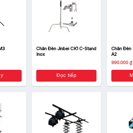
 M3
Chân Đèn Jinbei CK1 C-Stand
Chân Đèn 
Inox
A2
990.000
₫
ay
Đọc tiếp
M