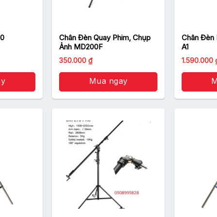
00
Chân Đèn Quay Phim, Chụp
Chân Đèn 
Ảnh MD200F
A1
Giá
Giá
Giá
350.000
₫
1.590.000
gốc
hiện
gốc
là:
tại
là:
ay
400.000 ₫.
Mua ngay
là:
1.790.000 
M
00 ₫.
350.000 ₫.