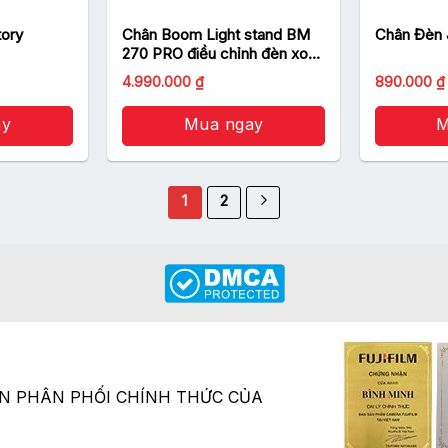
tory
Chân Boom Light stand BM
Chân Đèn 
270 PRO điều chỉnh đèn xoay
360 độ
4.990.000
₫
890.000
₫
ay
Mua ngay
M
1
2
ÂN PHÂN PHỐI CHÍNH THỨC CỦA