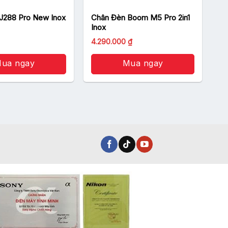
J288 Pro New Inox
Chân Đèn Boom M5 Pro 2in1
Inox
4.290.000
₫
ua ngay
Mua ngay