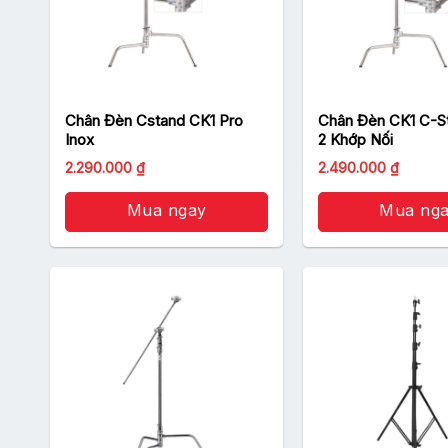
Chân Đèn Cstand CK1 Pro
Chân Đèn CK1 C-S
Inox
2 Khớp Nối
2.290.000
₫
2.490.000
₫
Mua ngay
Mua ng