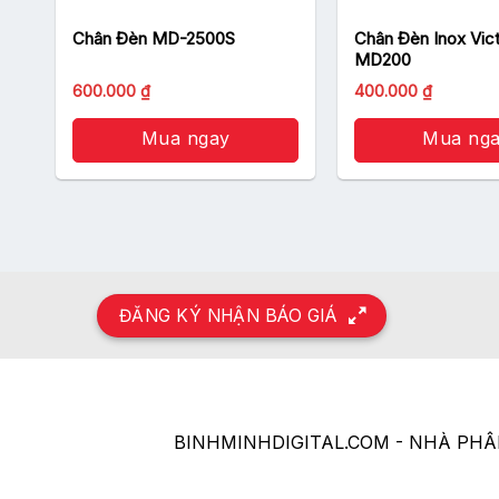
Chân Đèn MD-2500S
Chân Đèn Inox Vic
MD200
600.000
₫
400.000
₫
Mua ngay
Mua ng
ĐĂNG KÝ NHẬN BÁO GIÁ
BINHMINHDIGITAL.COM - NHÀ PH