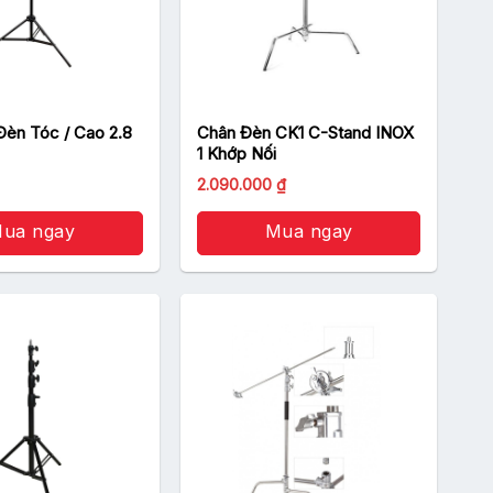
Đèn Tóc / Cao 2.8
Chân Đèn CK1 C-Stand INOX
1 Khớp Nối
Giá
2.090.000
₫
hiện
tại
.
ua ngay
là:
Mua ngay
990.000 ₫.