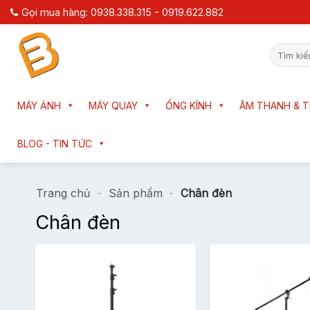
Chuyển
Gọi mua hàng: 0938.338.315 - 0919.622.882
đến
nội
Tìm
dung
kiếm:
MÁY ẢNH
MÁY QUAY
ỐNG KÍNH
ÂM THANH & T
BLOG - TIN TỨC
Trang chủ
-
Sản phẩm
-
Chân đèn
Chân đèn