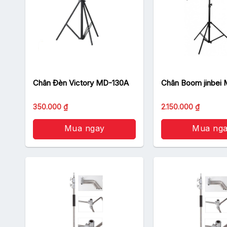
Chân Đèn Victory MD-130A
Chân Boom jinbei
Giá
Giá
350.000
₫
2.150.000
₫
gốc
hiện
là:
tại
390.000 ₫.
Mua ngay
là:
Mua ng
350.000 ₫.