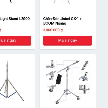
Light Stand L2900
Chân Đèn Jinbei CK-1 +
BOOM Ngang
Giá
₫
3.000.000
₫
hiện
tại
₫.
ua ngay
là:
Mua ngay
1.590.000 ₫.