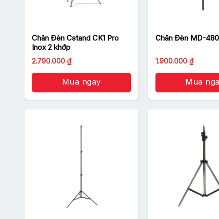
Chân Đèn Cstand CK1 Pro
Chân Đèn MD-48
Inox 2 khớp
Giá
Giá
2.790.000
₫
1.900.000
₫
gốc
hiện
là:
tại
Mua ngay
2.290.000 ₫.
Mua ng
là:
1.900.0