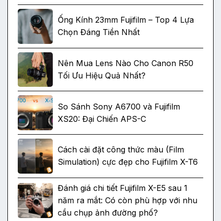
Ống Kính 23mm Fujifilm – Top 4 Lựa
Chọn Đáng Tiền Nhất
Nên Mua Lens Nào Cho Canon R50
Tối Ưu Hiệu Quả Nhất?
So Sánh Sony A6700 và Fujifilm
XS20: Đại Chiến APS-C
Cách cài đặt công thức màu (Film
Simulation) cực đẹp cho Fujifilm X-T6
Đánh giá chi tiết Fujifilm X-E5 sau 1
năm ra mắt: Có còn phù hợp với nhu
cầu chụp ảnh đường phố?