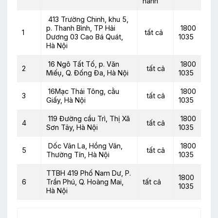
hành
413 Trường Chinh, khu 5,
p. Thanh Bình, TP Hải
1800
1
tất cả
Dương 03 Cao Bá Quát,
1035
Hà Nội
16 Ngô Tất Tố, p. Văn
1800
2
tất cả
Miếụ, Q. Đống Đa, Hà Nội
1035
16Mạc Thái Tông, cằu
1800
3
tất cả
Giấy, Hà Nội
1035
119 Đường cầu Trì, Thị Xã
1800
4
tất cả
Sơn Tây, Hà Nội
1035
Dốc Vân La, Hồng Vân,
1800
5
tất cả
Thường Tín, Hà Nội
1035
TTBH 419 Phố Nam Dư, P.
1800
6
Trần Phú, Q. Hoàng Mai,
tất cả
1035
Hà Nội