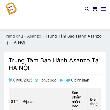
Chuyển
đến
nội
dung
Tìm
kiếm:
Trang chủ
-
Asanzo
-
Trung Tâm Bảo Hành Asanzo
Tại HÀ NỘI
Trung Tâm Bảo Hành Asanzo Tại
HÀ NỘI
01/06/2025
1 phút đọc
0 bình luận
Sản
phẩm
Điện
STT
Địa chỉ
nhận
thoại
bảo