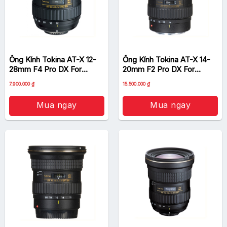
Ống Kính Tokina AT-X 12-
Ống Kính Tokina AT-X 14-
28mm F4 Pro DX For
20mm F2 Pro DX For
Canon
Canon
Giá
Giá
Giá
Giá
7.900.000
₫
15.500.000
₫
gốc
hiện
gốc
hiện
là:
tại
là:
tại
9.000.000 ₫.
là:
16.000.000 ₫.
là:
Mua ngay
Mua ngay
7.900.000 ₫.
15.500.000 ₫.