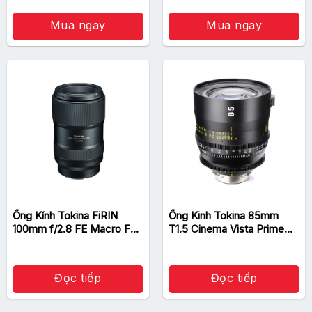
gốc
hiện
là:
tại
20.900.000 ₫.
là:
Mua ngay
Mua ngay
19.900.000 ₫.
Ống Kính Tokina FiRIN
Ống Kinh Tokina 85mm
100mm f/2.8 FE Macro For
T1.5 Cinema Vista Prime
Sony E
Lens
Đọc tiếp
Đọc tiếp