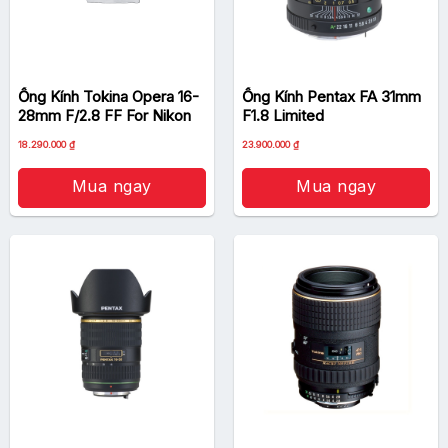
Ống Kính Tokina Opera 16-
Ống Kính Pentax FA 31mm
28mm F/2.8 FF For Nikon
F1.8 Limited
Giá
Giá
18.290.000
₫
23.900.000
₫
gốc
hiện
là:
tại
26.200.000 ₫.
là:
Mua ngay
Mua ngay
23.900.000 ₫.