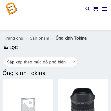
Chuyển
đến
nội
dung
Tìm
kiếm:
Trang chủ
-
Sản phẩm
-
Ống kính Tokina
LỌC
Ống kính Tokina