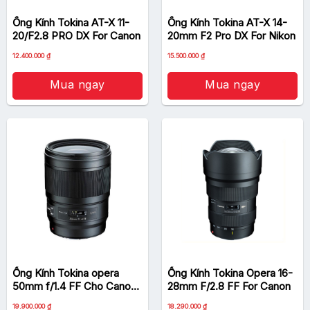
Ống Kính Tokina AT-X 11-
Ống Kính Tokina AT-X 14-
20/F2.8 PRO DX For Canon
20mm F2 Pro DX For Nikon
Giá
Giá
Giá
Giá
12.400.000
₫
15.500.000
₫
gốc
hiện
gốc
hiện
là:
tại
là:
tại
13.900.000 ₫.
là:
16.000.000 ₫.
là:
Mua ngay
Mua ngay
12.400.000 ₫.
15.500.000 ₫.
Ống Kính Tokina opera
Ống Kính Tokina Opera 16-
50mm f/1.4 FF Cho Canon
28mm F/2.8 FF For Canon
EF
Giá
Giá
19.900.000
₫
18.290.000
₫