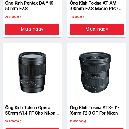
Ống Kính Pentax DA * 16-
Ống Kính Tokina AT-XM
50mm F2.8
100mm F2.8 Macro PRO D
For Nikon
Giá
Giá
Giá
Giá
21.900.000
₫
9.500.000
₫
gốc
hiện
gốc
hiện
là:
tại
là:
tại
25.000.000 ₫.
là:
9.680.000 ₫.
là:
Mua ngay
Mua ngay
21.900.000 ₫.
9.500.000 ₫.
Ống Kính Tokina Opera
Ống Kính Tokina ATX-i 11-
50mm f/1.4 FF Cho Nikon
16mm F2.8 CF For Nikon
EF
Giá
Giá
19.900.000
₫
12.900.000
₫
gốc
hiện
là:
tại