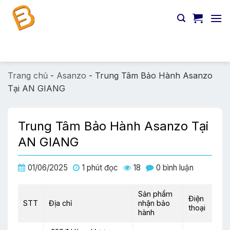
Chuyển
đến
nội
dung
Tìm
kiếm:
Trang chủ
-
Asanzo
-
Trung Tâm Bảo Hành Asanzo
Tại AN GIANG
Trung Tâm Bảo Hành Asanzo Tại
AN GIANG
01/06/2025
1 phút đọc
18
0 bình luận
Sản phẩm
Điện
STT
Địa chỉ
nhận bảo
thoại
hành