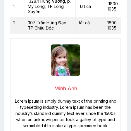
328/1 Hùng Vương, p.
1800
1
Mỹ Long, TP Long
tất cả
1035
Xuyên
2
307 Trần Hưng Đạo,
tất cả
1800
TP Châu Đốc
1035
Minh Anh
Lorem Ipsum is simply dummy text of the printing and
typesetting industry. Lorem Ipsum has been the
industry’s standard dummy text ever since the 1500s,
when an unknown printer took a galley of type and
scrambled it to make a type specimen book.