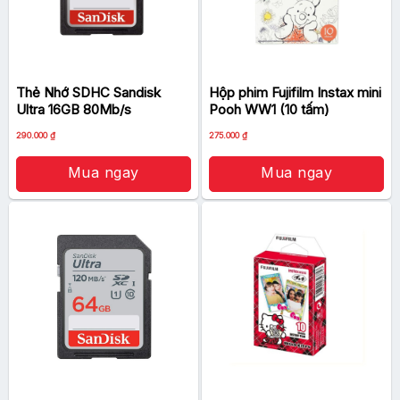
Thẻ Nhớ SDHC Sandisk
Hộp phim Fujifilm Instax mini
Ultra 16GB 80Mb/s
Pooh WW1 (10 tấm)
290.000
₫
275.000
₫
Mua ngay
Mua ngay