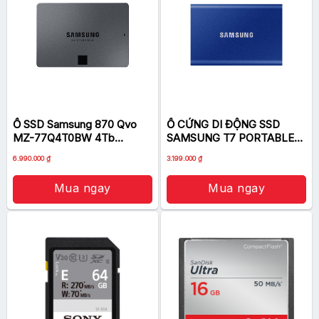
Ổ SSD Samsung 870 Qvo
Ổ CỨNG DI ĐỘNG SSD
MZ-77Q4T0BW 4Tb
SAMSUNG T7 PORTABLE
(SATA3/ 2.5Inch/ 560MB/s/
1TB 2.5 INCH USB 3.2 XANH
6.990.000
₫
3.199.000
₫
530MB/s)
(ĐỌC 1050MB/S – GHI
1000MB/S)-(MU-
Mua ngay
Mua ngay
PC1T0H/WW)