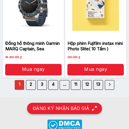
Đồng hồ thông minh Garmin
Hộp phim Fujifilm instax mini
MARQ Captain, Sea
Photo Slite( 10 Tấm )
46.490.000
₫
280.000
₫
Mua ngay
Mua ngay
1
2
3
4
…
11
12
13
ĐĂNG KÝ NHẬN BÁO GIÁ