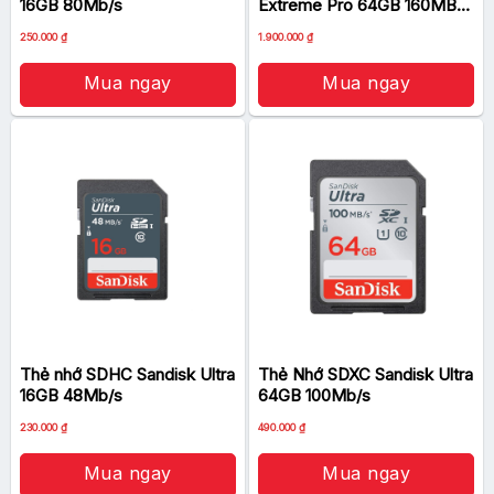
16GB 80Mb/s
Extreme Pro 64GB 160MB/s
(1067X)
250.000
₫
1.900.000
₫
Mua ngay
Mua ngay
Thẻ nhớ SDHC Sandisk Ultra
Thẻ Nhớ SDXC Sandisk Ultra
16GB 48Mb/s
64GB 100Mb/s
230.000
₫
490.000
₫
Mua ngay
Mua ngay