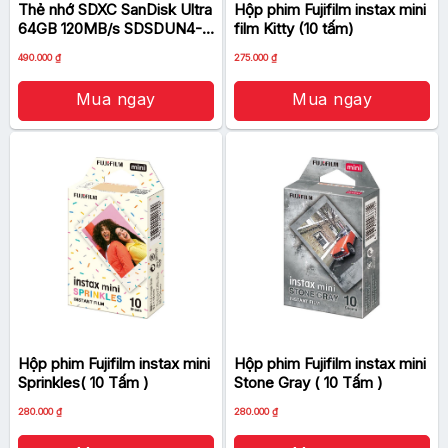
Thẻ nhớ SDXC SanDisk Ultra
Hộp phim Fujifilm instax mini
64GB 120MB/s SDSDUN4-
film Kitty (10 tấm)
064G-GN6IN
Giá
Giá
490.000
₫
275.000
₫
gốc
hiện
là:
tại
590.000 ₫.
là:
Mua ngay
Mua ngay
490.000 ₫.
Hộp phim Fujifilm instax mini
Hộp phim Fujifilm instax mini
Sprinkles( 10 Tấm )
Stone Gray ( 10 Tấm )
280.000
₫
280.000
₫