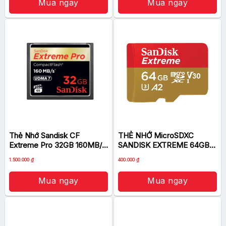
Mua ngay
Mua ngay
Thẻ Nhớ Sandisk CF
THẺ NHỚ MicroSDXC
Extreme Pro 32GB 160MB/s
SANDISK EXTREME 64GB
1067x
160MB/S (60MB/S)
Giá
Giá
1.500.000
₫
400.000
₫
gốc
hiện
là:
tại
1.000.000 ₫.
là:
Mua ngay
Mua ngay
400.000 ₫.