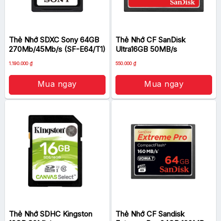
Thẻ Nhớ SDXC Sony 64GB
Thẻ Nhớ CF SanDisk
270Mb/45Mb/s (SF-E64/T1)
Ultra16GB 50MB/s
Giá
Giá
Giá
Giá
1.190.000
₫
550.000
₫
gốc
hiện
gốc
hiện
là:
tại
là:
tại
1.590.000 ₫.
là:
700.000 ₫.
là:
Mua ngay
Mua ngay
1.190.000 ₫.
550.000 ₫.
Thẻ Nhớ SDHC Kingston
Thẻ Nhớ CF Sandisk