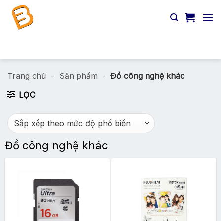
Chuyển
đến
nội
dung
Tìm
kiếm:
Trang chủ
-
Sản phẩm
-
Đồ công nghệ khác
LỌC
Đồ công nghệ khác