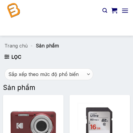
Chuyển
đến
nội
dung
Tìm
kiếm:
Trang chủ
-
Sản phẩm
LỌC
Sản phẩm