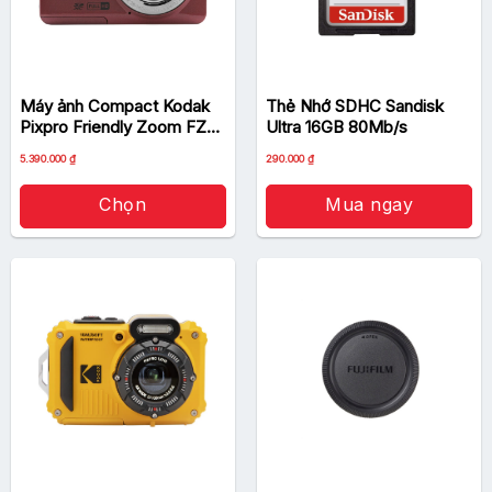
Máy ảnh Compact Kodak
Thẻ Nhớ SDHC Sandisk
Pixpro Friendly Zoom FZ55
Ultra 16GB 80Mb/s
– Chính Hãng
5.390.000
₫
290.000
₫
Chọn
Mua ngay
Sản
phẩm
này
có
nhiều
biến
thể.
Các
tùy
chọn
có
thể