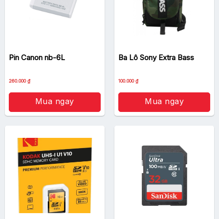
Pin Canon nb-6L
Ba Lô Sony Extra Bass
Giá
Giá
260.000
₫
100.000
₫
gốc
hiện
là:
tại
300.000 ₫.
là:
Mua ngay
Mua ngay
260.000 ₫.