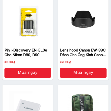
Pin i-Discovery EN-EL3e
Lens hood Canon EW-88C
Cho Nikon D80, D90,
Dành Cho Ống KÍnh Canon
D300, D300S, D700
EF 24-70mm f/2.8L II USM
Giá
Giá
350.000
₫
250.000
₫
gốc
hiện
là:
tại
390.000 ₫.
là:
Mua ngay
Mua ngay
350.000 ₫.