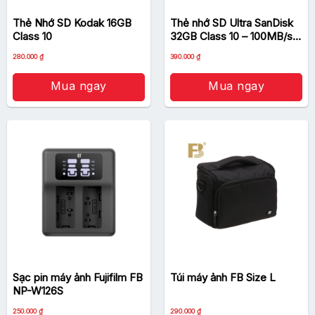
Thẻ Nhớ SD Kodak 16GB
Thẻ nhớ SD Ultra SanDisk
Class 10
32GB Class 10 – 100MB/s –
Chính Hãng
280.000
₫
390.000
₫
Mua ngay
Mua ngay
Sạc pin máy ảnh Fujifilm FB
Túi máy ảnh FB Size L
NP-W126S
Giá
Giá
250.000
₫
290.000
₫