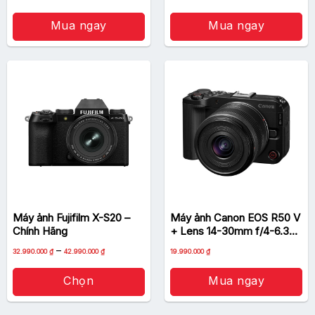
gốc
hiện
là:
tại
390.000 ₫.
là:
Mua ngay
Mua ngay
250.000 ₫.
Máy ảnh Fujifilm X-S20 –
Máy ảnh Canon EOS R50 V
Chính Hãng
+ Lens 14-30mm f/4-6.3
(Black) – Chính hãng
Khoảng
–
32.990.000
₫
42.990.000
₫
19.990.000
₫
giá:
từ
32.990.000 ₫
Chọn
Mua ngay
đến
42.990.000 ₫
Sản