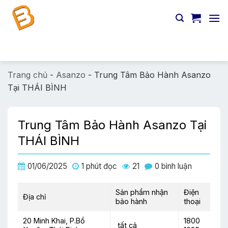
Chuyển
đến
nội
dung
Tìm
kiếm:
Trang chủ
-
Asanzo
-
Trung Tâm Bảo Hành Asanzo
Tại THÁI BÌNH
Trung Tâm Bảo Hành Asanzo Tại
THÁI BÌNH
01/06/2025
1 phút đọc
21
0 bình luận
Sản phẩm nhận
Điện
Địa chỉ
bảo hành
thoại
20 Minh Khai, P.Bồ
1800
tất cả