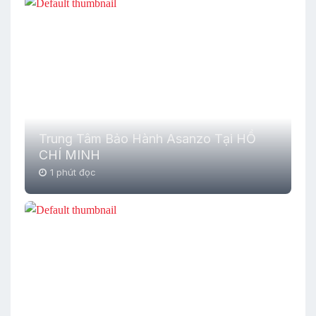
Trung Tâm Bảo Hành Asanzo Tại HỒ
CHÍ MINH
1 phút đọc