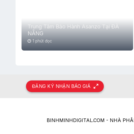
Trung Tâm Bảo Hành Asanzo Tại ĐÀ
NẴNG
1 phút đọc
ĐĂNG KÝ NHẬN BÁO GIÁ
BINHMINHDIGITAL.COM - NHÀ PH