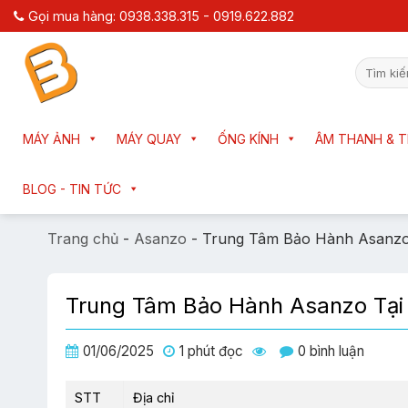
Chuyển
Gọi mua hàng: 0938.338.315 - 0919.622.882
đến
nội
Tìm
dung
kiếm:
MÁY ẢNH
MÁY QUAY
ỐNG KÍNH
ÂM THANH & T
BLOG - TIN TỨC
Trang chủ
-
Asanzo
-
Trung Tâm Bảo Hành Asanzo
Trung Tâm Bảo Hành Asanzo Tạ
01/06/2025
1 phút đọc
0 bình luận
STT
Địa chỉ