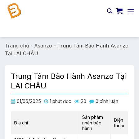
Chuyển
đến
nội
dung
Tìm
kiếm:
Trang chủ
-
Asanzo
-
Trung Tâm Bảo Hành Asanzo
Tại LAI CHÂU
Trung Tâm Bảo Hành Asanzo Tại
LAI CHÂU
01/06/2025
1 phút đọc
20
0 bình luận
Sản phẩm
Điện
Địa chỉ
nhận bảo
thoại
hành