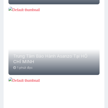
Trung Tâm Bảo Hành Asanzo Tại HỒ
CHÍ MINH
1 phút đọc