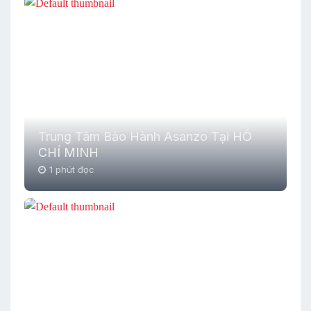
Trung Tâm Bảo Hành Asanzo Tại HỒ
CHÍ MINH
1 phút đọc