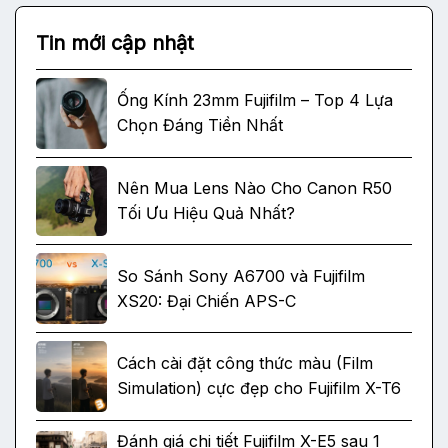
Tin mới cập nhật
Ống Kính 23mm Fujifilm – Top 4 Lựa
Chọn Đáng Tiền Nhất
Nên Mua Lens Nào Cho Canon R50
Tối Ưu Hiệu Quả Nhất?
So Sánh Sony A6700 và Fujifilm
XS20: Đại Chiến APS-C
Cách cài đặt công thức màu (Film
Simulation) cực đẹp cho Fujifilm X-T6
Đánh giá chi tiết Fujifilm X-E5 sau 1