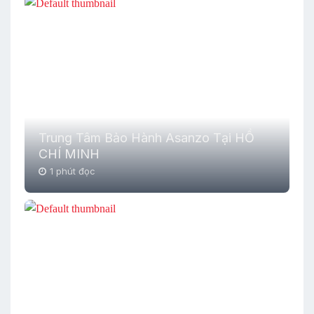
Trung Tâm Bảo Hành Asanzo Tại HỒ
CHÍ MINH
1 phút đọc