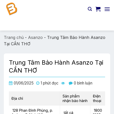
Chuyển
đến
nội
dung
Tìm
kiếm:
Trang chủ
-
Asanzo
-
Trung Tâm Bảo Hành Asanzo
Tại CẦN THƠ
Trung Tâm Bảo Hành Asanzo Tại
CẦN THƠ
01/06/2025
1 phút đọc
0 bình luận
Sản phẩm
Điện
Địa chỉ
nhận bảo hành
thoại
128 Phan Đình Phùng, p.
1800
tất cả