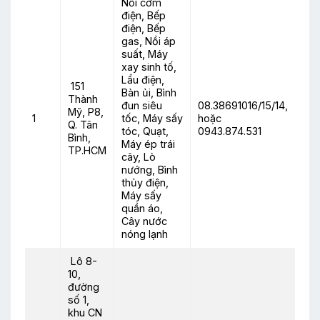
Nồi cơm
điện, Bếp
điện, Bếp
gas, Nồi áp
suất, Máy
xay sinh tố,
Lẩu điện,
151
Bàn ủi, Bình
Thành
đun siêu
08.38691016/15/14,
Mỹ, P8,
1
tốc, Máy sấy
hoặc
Q. Tân
tóc, Quạt,
0943.874.531
Bình,
Máy ép trái
TP.HCM
cây, Lò
nướng, Bình
thủy điện,
Máy sấy
quần áo,
Cây nước
nóng lạnh
Lô 8-
10,
đường
số 1,
khu CN