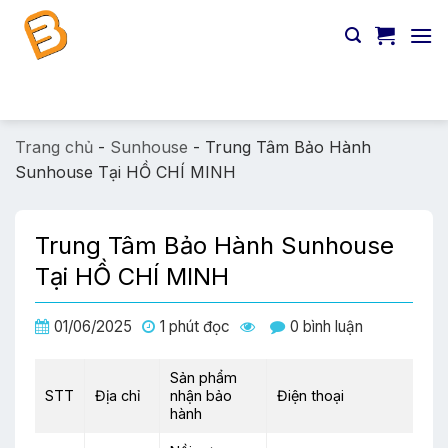
Chuyển
đến
nội
dung
Tìm
kiếm:
Trang chủ
-
Sunhouse
-
Trung Tâm Bảo Hành
Sunhouse Tại HỒ CHÍ MINH
Trung Tâm Bảo Hành Sunhouse
Tại HỒ CHÍ MINH
01/06/2025
1 phút đọc
0 bình luận
Sản phẩm
STT
Địa chỉ
nhận bảo
Điện thoại
hành