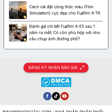
Cách cài đặt công thức màu (Film
Simulation) cực đẹp cho Fujifilm X-T6
Đánh giá chi tiết Fujifilm X-E5 sau 1
năm ra mắt: Có còn phù hợp với nhu
cầu chụp ảnh đường phố?
ĐĂNG KÝ NHẬN BÁO GIÁ
BINHMINHDIGITAL.COM - NHÀ PHÂN PHÂN PHỐI