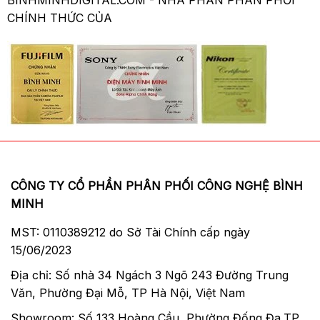
CHÍNH THỨC CỦA
CÔNG TY CỔ PHẦN PHÂN PHỐI CÔNG NGHỆ BÌNH
MINH
MST: 0110389212 do Sở Tài Chính cấp ngày
15/06/2023
Địa chỉ: Số nhà 34 Ngách 3 Ngõ 243 Đường Trung
Văn, Phường Đại Mỗ, TP Hà Nội, Việt Nam
Showroom: Số 133 Hoàng Cầu, Phường Đống Đa,TP