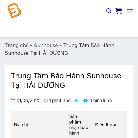
Chuyển
đến
nội
dung
Tìm
kiếm:
Trang chủ
-
Sunhouse
-
Trung Tâm Bảo Hành
Sunhouse Tại HẢI DƯƠNG
Trung Tâm Bảo Hành Sunhouse
Tại HẢI DƯƠNG
01/06/2025
1 phút đọc
0 bình luận
Sản
phẩm
Địa chỉ
Điện thoại
nhận bảo
hành