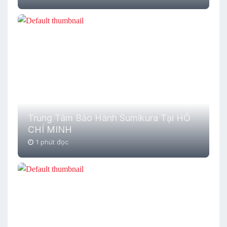
Trung Tâm Bảo Hành Sumikura Tại HỒ
CHÍ MINH
1 phút đọc