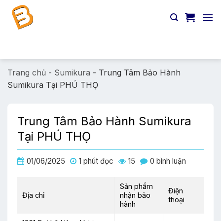
Chuyển
đến
nội
dung
Tìm
kiếm:
Trang chủ
-
Sumikura
-
Trung Tâm Bảo Hành
Sumikura Tại PHÚ THỌ
Trung Tâm Bảo Hành Sumikura
Tại PHÚ THỌ
01/06/2025
1 phút đọc
15
0 bình luận
Sản phẩm
Điện
Địa chỉ
nhận bảo
thoại
hành