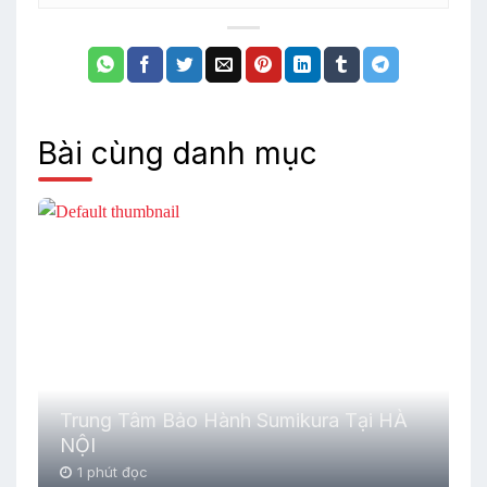
Bài cùng danh mục
Trung Tâm Bảo Hành Sumikura Tại HÀ
NỘI
1 phút đọc