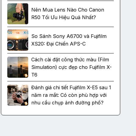
Nên Mua Lens Nào Cho Canon
R50 Tối Ưu Hiệu Quả Nhất?
So Sánh Sony A6700 và Fujifilm
XS20: Đại Chiến APS-C
Cách cài đặt công thức màu (Film
Simulation) cực đẹp cho Fujifilm X-
T6
Đánh giá chi tiết Fujifilm X-E5 sau 1
năm ra mắt: Có còn phù hợp với
nhu cầu chụp ảnh đường phố?