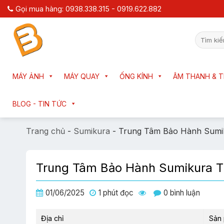
Chuyển
Gọi mua hàng: 0938.338.315 - 0919.622.882
đến
nội
Tìm
dung
kiếm:
MÁY ẢNH
MÁY QUAY
ỐNG KÍNH
ÂM THANH & T
BLOG - TIN TỨC
Trang chủ
-
Sumikura
-
Trung Tâm Bảo Hành Sumi
Trung Tâm Bảo Hành Sumikura T
01/06/2025
1 phút đọc
0 bình luận
Địa chỉ
Sản