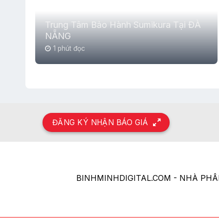
Trung Tâm Bảo Hành Sumikura Tại ĐÀ
NẴNG
1 phút đọc
ĐĂNG KÝ NHẬN BÁO GIÁ
BINHMINHDIGITAL.COM - NHÀ PH