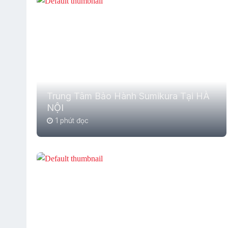
Trung Tâm Bảo Hành Sumikura Tại HÀ
NỘI
1 phút đọc