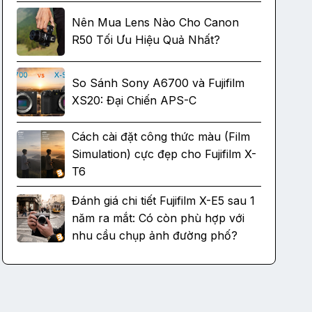
Nên Mua Lens Nào Cho Canon
R50 Tối Ưu Hiệu Quả Nhất?
So Sánh Sony A6700 và Fujifilm
XS20: Đại Chiến APS-C
Cách cài đặt công thức màu (Film
Simulation) cực đẹp cho Fujifilm X-
T6
Đánh giá chi tiết Fujifilm X-E5 sau 1
năm ra mắt: Có còn phù hợp với
nhu cầu chụp ảnh đường phố?