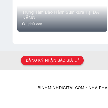
Trung Tâm Bảo Hành Sumikura Tại ĐÀ
NẴNG
1 phút đọc
ĐĂNG KÝ NHẬN BÁO GIÁ
BINHMINHDIGITAL.COM - NHÀ PH