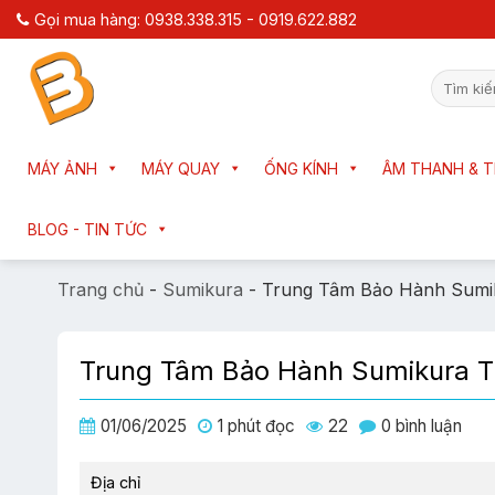
Chuyển
Gọi mua hàng: 0938.338.315 - 0919.622.882
đến
nội
Tìm
dung
kiếm:
MÁY ẢNH
MÁY QUAY
ỐNG KÍNH
ÂM THANH & T
BLOG - TIN TỨC
Trang chủ
-
Sumikura
-
Trung Tâm Bảo Hành Sumi
Trung Tâm Bảo Hành Sumikura 
01/06/2025
1 phút đọc
22
0 bình luận
Địa chỉ