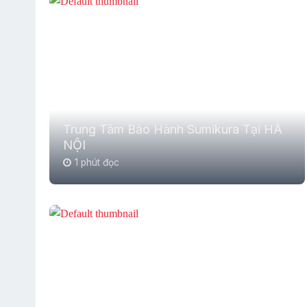
Trung Tâm Bảo Hành Sumikura Tại HÀ
NỘI
1 phút đọc