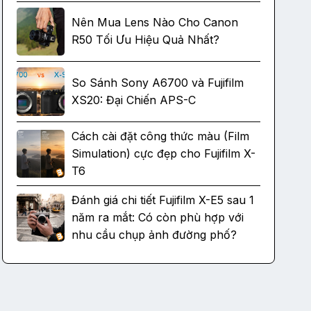
Nên Mua Lens Nào Cho Canon
R50 Tối Ưu Hiệu Quả Nhất?
So Sánh Sony A6700 và Fujifilm
XS20: Đại Chiến APS-C
Cách cài đặt công thức màu (Film
Simulation) cực đẹp cho Fujifilm X-
T6
Đánh giá chi tiết Fujifilm X-E5 sau 1
năm ra mắt: Có còn phù hợp với
nhu cầu chụp ảnh đường phố?