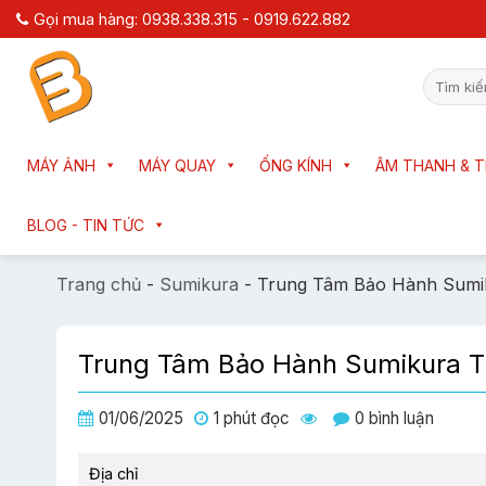
Chuyển
Gọi mua hàng: 0938.338.315 - 0919.622.882
đến
nội
Tìm
dung
kiếm:
MÁY ẢNH
MÁY QUAY
ỐNG KÍNH
ÂM THANH & T
BLOG - TIN TỨC
Trang chủ
-
Sumikura
-
Trung Tâm Bảo Hành Sumi
Trung Tâm Bảo Hành Sumikura 
01/06/2025
1 phút đọc
0 bình luận
Địa chỉ