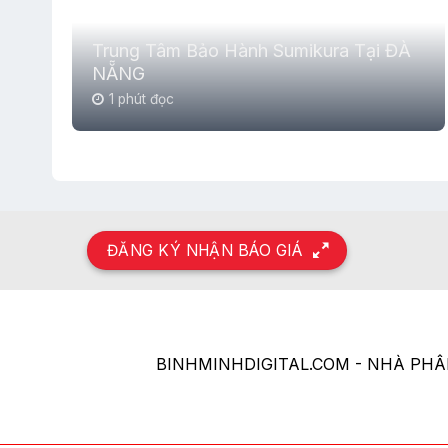
Trung Tâm Bảo Hành Sumikura Tại ĐÀ
NẴNG
1 phút đọc
ĐĂNG KÝ NHẬN BÁO GIÁ
BINHMINHDIGITAL.COM - NHÀ PH