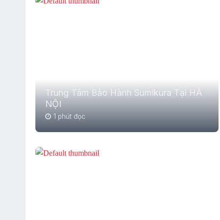
Trung Tâm Bảo Hành Sumikura Tại HÀ
NỘI
1 phút đọc