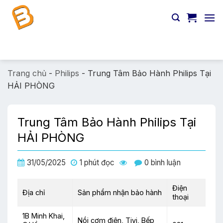
Chuyển
đến
nội
dung
Tìm
kiếm:
Trang chủ
-
Philips
-
Trung Tâm Bảo Hành Philips Tại
HẢI PHÒNG
Trung Tâm Bảo Hành Philips Tại
HẢI PHÒNG
31/05/2025
1 phút đọc
0 bình luận
Điện
Địa chỉ
Sản phẩm nhận bảo hành
thoại
1B Minh Khai,
Nồi cơm điện, Tivi, Bếp