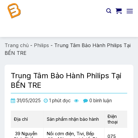
Chuyển
đến
nội
dung
Tìm
kiếm:
Trang chủ
-
Philips
-
Trung Tâm Bảo Hành Philips Tại
BẾN TRE
Trung Tâm Bảo Hành Philips Tại
BẾN TRE
31/05/2025
1 phút đọc
0 bình luận
Điện
Địa chỉ
Sản phẩm nhận bảo hành
thoại
39 Nguyễn
Nồi cơm điện, Tivi, Bếp
075