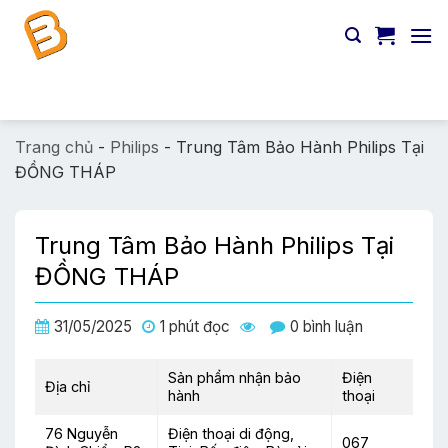
Chuyển
đến
nội
dung
Tìm
kiếm:
Trang chủ
-
Philips
-
Trung Tâm Bảo Hành Philips Tại
ĐỒNG THÁP
Trung Tâm Bảo Hành Philips Tại
ĐỒNG THÁP
31/05/2025
1 phút đọc
0 bình luận
Sản phẩm nhận bảo
Điện
Địa chỉ
hành
thoại
76 Nguyễn
Điện thoại di động,
067