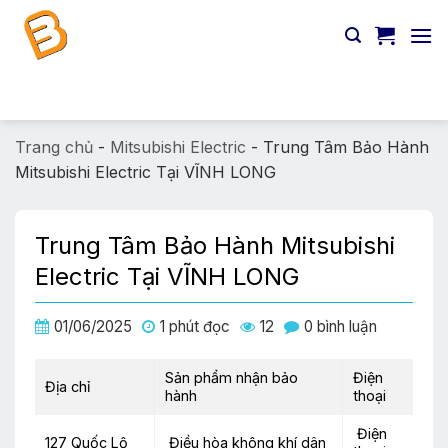
Chuyển
đến
nội
dung
Tìm
kiếm:
Trang chủ
-
Mitsubishi Electric
-
Trung Tâm Bảo Hành
Mitsubishi Electric Tại VĨNH LONG
Trung Tâm Bảo Hành Mitsubishi
Electric Tại VĨNH LONG
01/06/2025
1 phút đọc
12
0 bình luận
Sản phẩm nhận bảo
Điện
Địa chỉ
hành
thoại
Điện
127 Quốc Lộ
Điều hòa không khí dân