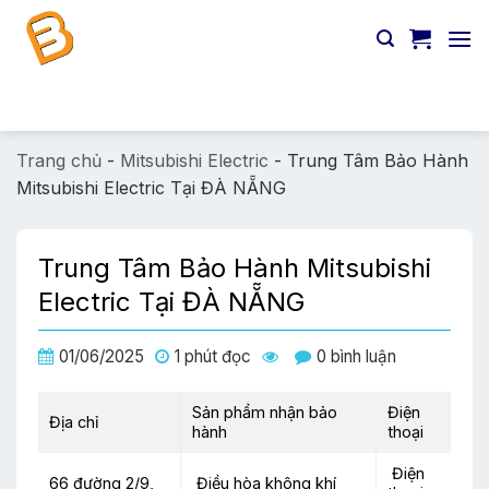
Chuyển
đến
nội
dung
Tìm
kiếm:
Trang chủ
-
Mitsubishi Electric
-
Trung Tâm Bảo Hành
Mitsubishi Electric Tại ĐÀ NẴNG
Trung Tâm Bảo Hành Mitsubishi
Electric Tại ĐÀ NẴNG
01/06/2025
1 phút đọc
0 bình luận
Sản phẩm nhận bảo
Điện
Địa chỉ
hành
thoại
Điện
66 đường 2/9,
Điều hòa không khí