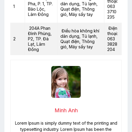
thoại:
Pha, P. 1, TP.
dân dụng, Tủ lạnh,
1
063
Bảo Lộc,
Quạt điện, Thông
3710
Lâm Đồng
gió, Máy sấy tay
235
204A Phan
Điện
Điều hòa không khí
Đình Phùng,
thoại:
dân dụng, Tủ lạnh,
2
P2, TP. Đà
063
Quạt điện, Thông
Lạt, Lâm
3828
gió, Máy sấy tay
Đồng
204
Minh Anh
Lorem Ipsum is simply dummy text of the printing and
typesetting industry. Lorem Ipsum has been the