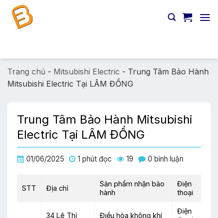
Chuyển
đến
nội
dung
Tìm
kiếm:
Trang chủ
-
Mitsubishi Electric
-
Trung Tâm Bảo Hành
Mitsubishi Electric Tại LÂM ĐỒNG
Trung Tâm Bảo Hành Mitsubishi
Electric Tại LÂM ĐỒNG
01/06/2025
1 phút đọc
19
0 bình luận
Sản phẩm nhận bảo
Điện
STT
Địa chỉ
hành
thoại
Điện
34 Lê Thị
Điều hòa không khí