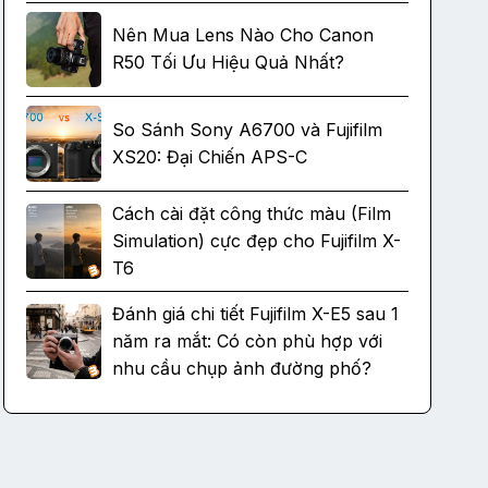
Nên Mua Lens Nào Cho Canon
R50 Tối Ưu Hiệu Quả Nhất?
So Sánh Sony A6700 và Fujifilm
XS20: Đại Chiến APS-C
Cách cài đặt công thức màu (Film
Simulation) cực đẹp cho Fujifilm X-
T6
Đánh giá chi tiết Fujifilm X-E5 sau 1
năm ra mắt: Có còn phù hợp với
nhu cầu chụp ảnh đường phố?