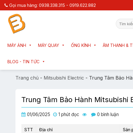
Chuyển
Gọi mua hàng: 0938.338.315 - 0919.622.882
đến
nội
Tìm
dung
kiếm:
MÁY ẢNH
MÁY QUAY
ỐNG KÍNH
ÂM THANH & T
BLOG - TIN TỨC
Trang chủ
-
Mitsubishi Electric
-
Trung Tâm Bảo Hàn
Trung Tâm Bảo Hành Mitsubishi 
01/06/2025
1 phút đọc
0 bình luận
STT
Địa chỉ
Sản 