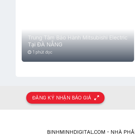
Trung Tâm Bảo Hành Mitsubishi Electric
Tại ĐÀ NẴNG
1 phút đọc
ĐĂNG KÝ NHẬN BÁO GIÁ
BINHMINHDIGITAL.COM - NHÀ PH