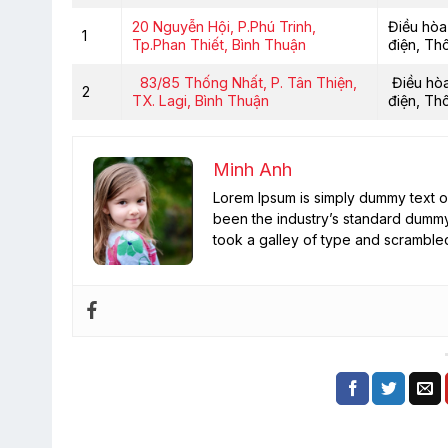
20 Nguyễn Hội, P.Phú Trinh,
Điều hòa
1
Tp.Phan Thiết, Bình Thuận
điện, Th
83/85 Thống Nhất, P. Tân Thiện,
Điều hòa
2
TX. Lagi, Bình Thuận
điện, Th
Minh Anh
Lorem Ipsum is simply dummy text of
been the industry’s standard dummy
took a galley of type and scramble