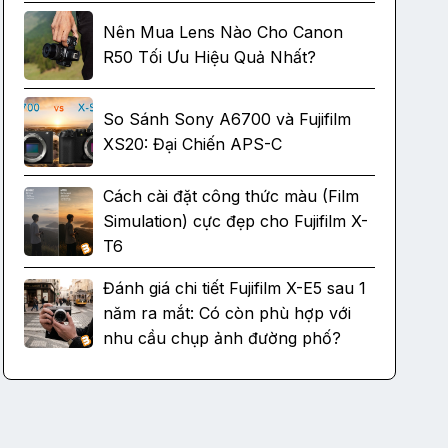
Nên Mua Lens Nào Cho Canon
R50 Tối Ưu Hiệu Quả Nhất?
So Sánh Sony A6700 và Fujifilm
XS20: Đại Chiến APS-C
Cách cài đặt công thức màu (Film
Simulation) cực đẹp cho Fujifilm X-
T6
Đánh giá chi tiết Fujifilm X-E5 sau 1
năm ra mắt: Có còn phù hợp với
nhu cầu chụp ảnh đường phố?