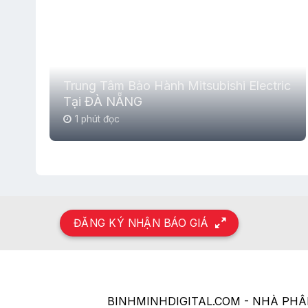
Trung Tâm Bảo Hành Mitsubishi Electric
Tại ĐÀ NẴNG
1 phút đọc
ĐĂNG KÝ NHẬN BÁO GIÁ
BINHMINHDIGITAL.COM - NHÀ PH