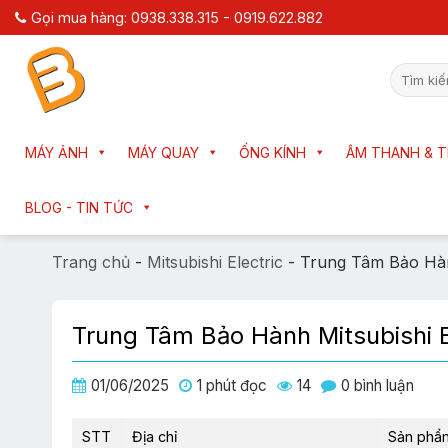
Chuyển
Gọi mua hàng: 0938.338.315 - 0919.622.882
đến
nội
Tìm
dung
kiếm:
MÁY ẢNH
MÁY QUAY
ỐNG KÍNH
ÂM THANH & T
BLOG - TIN TỨC
Trang chủ
-
Mitsubishi Electric
-
Trung Tâm Bảo Hàn
Trung Tâm Bảo Hành Mitsubishi 
01/06/2025
1 phút đọc
14
0 bình luận
STT
Địa chỉ
Sản phẩ