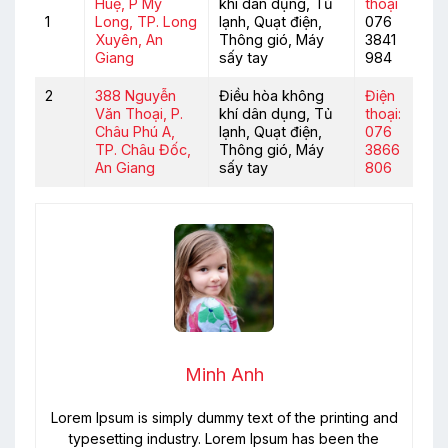
Huệ, P Mỹ
khí dân dụng, Tủ
thoại
1
Long, TP. Long
lạnh, Quạt điện,
076
Xuyên, An
Thông gió, Máy
3841
Giang
sấy tay
984
2
388 Nguyễn
Điều hòa không
Điện
Văn Thoại, P.
khí dân dụng, Tủ
thoại:
Châu Phú A,
lạnh, Quạt điện,
076
TP. Châu Đốc,
Thông gió, Máy
3866
An Giang
sấy tay
806
Minh Anh
Lorem Ipsum is simply dummy text of the printing and
typesetting industry. Lorem Ipsum has been the