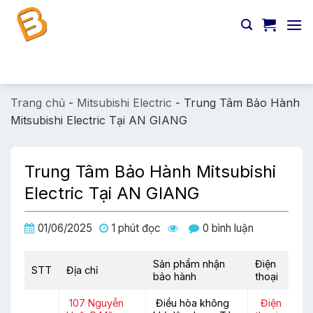
Chuyển
đến
nội
dung
Tìm
kiếm:
Trang chủ
-
Mitsubishi Electric
-
Trung Tâm Bảo Hành
Mitsubishi Electric Tại AN GIANG
Trung Tâm Bảo Hành Mitsubishi
Electric Tại AN GIANG
01/06/2025
1 phút đọc
0 bình luận
Sản phẩm nhận
Điện
STT
Địa chỉ
bảo hành
thoại
107 Nguyễn
Điều hòa không
Điện