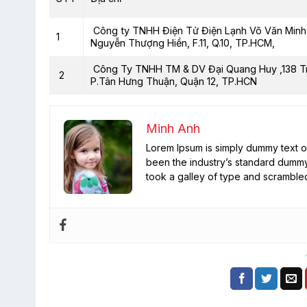
Công ty TNHH Điện Tử Điện Lạnh Võ Văn Minh 
1
Nguyễn Thượng Hiền, F.11, Q.10, TP.HCM,
Công Ty TNHH TM & DV Đại Quang Huy ,138 T
2
P.Tân Hưng Thuận, Quận 12, TP.HCN
Minh Anh
Lorem Ipsum is simply dummy text of
been the industry’s standard dummy
took a galley of type and scramble