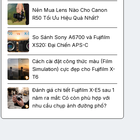
Nên Mua Lens Nào Cho Canon
R50 Tối Ưu Hiệu Quả Nhất?
So Sánh Sony A6700 và Fujifilm
XS20: Đại Chiến APS-C
Cách cài đặt công thức màu (Film
Simulation) cực đẹp cho Fujifilm X-
T6
Đánh giá chi tiết Fujifilm X-E5 sau 1
năm ra mắt: Có còn phù hợp với
nhu cầu chụp ảnh đường phố?