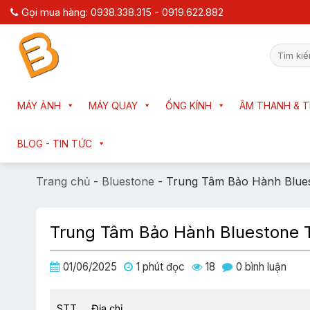
Chuyển
Gọi mua hàng: 0938.338.315 - 0919.622.882
đến
nội
Tìm
dung
kiếm:
MÁY ẢNH
MÁY QUAY
ỐNG KÍNH
ÂM THANH & T
BLOG - TIN TỨC
Trang chủ
-
Bluestone
-
Trung Tâm Bảo Hành Blue
Trung Tâm Bảo Hành Bluestone 
01/06/2025
1 phút đọc
18
0 bình luận
STT
Địa chỉ