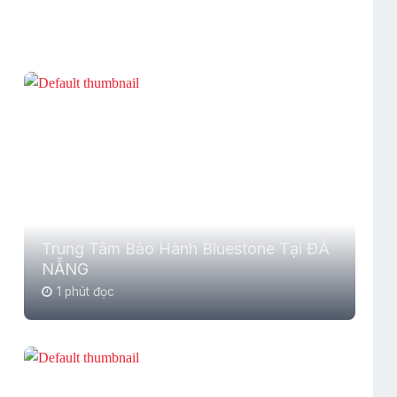
Trung Tâm Bảo Hành Bluestone Tại ĐÀ
NẴNG
1 phút đọc