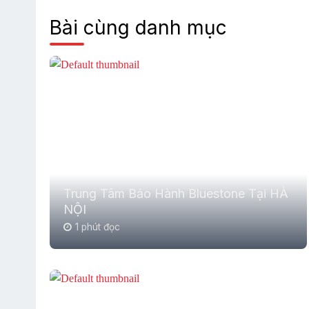
Bài cùng danh mục
Trung Tâm Bảo Hành Bluestone Tại HÀ
NỘI
1 phút đọc