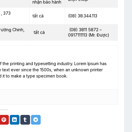
nhận bảo hành
, 373
tất cả
(08) 38.344.113
rường Chinh,
(08) 3811 5872 –
tất cả
0917111113 (Mr. Được)
 the printing and typesetting industry. Lorem Ipsum has
 text ever since the 1500s, when an unknown printer
d it to make a type specimen book.