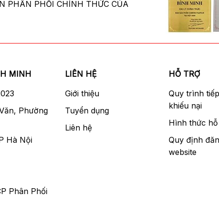
ÂN PHÂN PHỐI CHÍNH THỨC CỦA
NH MINH
LIÊN HỆ
HỖ TRỢ
2023
Giới thiệu
Quy trình tiế
khiếu nại
 Văn, Phường
Tuyển dụng
Hình thức hỗ 
Liên hệ
P Hà Nội
Quy định đăn
website
CP Phân Phối