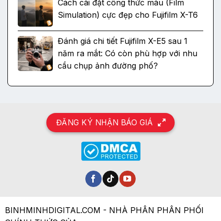
Cách cài đặt công thức màu (Film
Simulation) cực đẹp cho Fujifilm X-T6
Đánh giá chi tiết Fujifilm X-E5 sau 1
năm ra mắt: Có còn phù hợp với nhu
cầu chụp ảnh đường phố?
ĐĂNG KÝ NHẬN BÁO GIÁ
BINHMINHDIGITAL.COM - NHÀ PHÂN PHÂN PHỐI