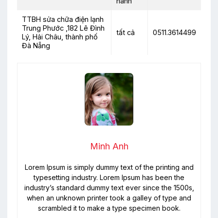
hành
TTBH sửa chữa điện lạnh
Trung Phước ,182 Lê Đình
tất cả
0511.3614499
Lý, Hải Châu, thành phố
Đà Nẵng
Minh Anh
Lorem Ipsum is simply dummy text of the printing and
typesetting industry. Lorem Ipsum has been the
industry’s standard dummy text ever since the 1500s,
when an unknown printer took a galley of type and
scrambled it to make a type specimen book.