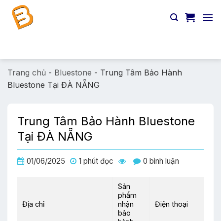
Chuyển
đến
nội
dung
Tìm
kiếm:
Trang chủ
-
Bluestone
-
Trung Tâm Bảo Hành
Bluestone Tại ĐÀ NẴNG
Trung Tâm Bảo Hành Bluestone
Tại ĐÀ NẴNG
01/06/2025
1 phút đọc
0 bình luận
Sản
phẩm
Địa chỉ
nhận
Điện thoại
bảo