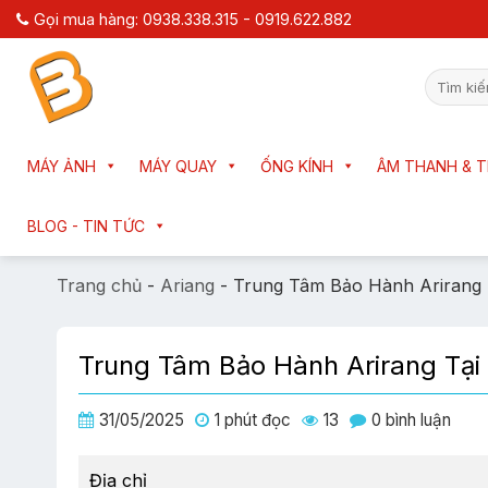
Chuyển
Gọi mua hàng: 0938.338.315 - 0919.622.882
đến
nội
Tìm
dung
kiếm:
MÁY ẢNH
MÁY QUAY
ỐNG KÍNH
ÂM THANH & T
BLOG - TIN TỨC
Trang chủ
-
Ariang
-
Trung Tâm Bảo Hành Arirang
Trung Tâm Bảo Hành Arirang Tại
31/05/2025
1 phút đọc
13
0 bình luận
Địa chỉ