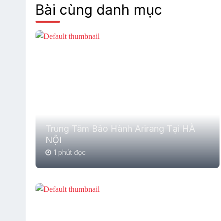
Bài cùng danh mục
Trung Tâm Bảo Hành Arirang Tại HÀ
NỘI
1 phút đọc