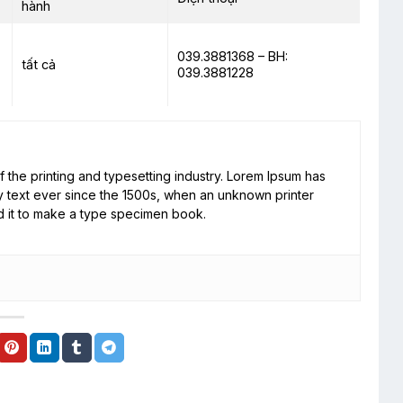
hành
039.3881368 – BH:
tất cả
039.3881228
 the printing and typesetting industry. Lorem Ipsum has
 text ever since the 1500s, when an unknown printer
d it to make a type specimen book.