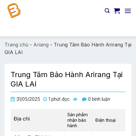
Chuyển
đến
nội
dung
Tìm
kiếm:
Trang chủ
-
Ariang
-
Trung Tâm Bảo Hành Arirang Tại
GIA LAI
Trung Tâm Bảo Hành Arirang Tại
GIA LAI
31/05/2025
1 phút đọc
0 bình luận
Sản phẩm
Địa chỉ
nhận bảo
Điện thoại
hành