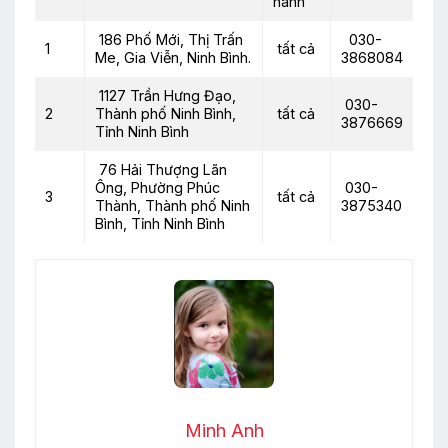
hành
186 Phố Mới, Thị Trấn
030-
1
tất cả
Me, Gia Viễn, Ninh Bình.
3868084
1127 Trần Hưng Đạo,
030-
2
Thành phố Ninh Bình,
tất cả
3876669
Tỉnh Ninh Bình
76 Hải Thượng Lãn
Ông, Phường Phúc
030-
3
tất cả
Thành, Thành phố Ninh
3875340
Bình, Tỉnh Ninh Bình
Minh Anh