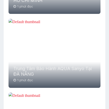
HỒ CHÍ MINH
1 phút đọc
Trung Tâm Bảo Hành AQUA Sanyo Tại
ĐÀ NẴNG
1 phút đọc