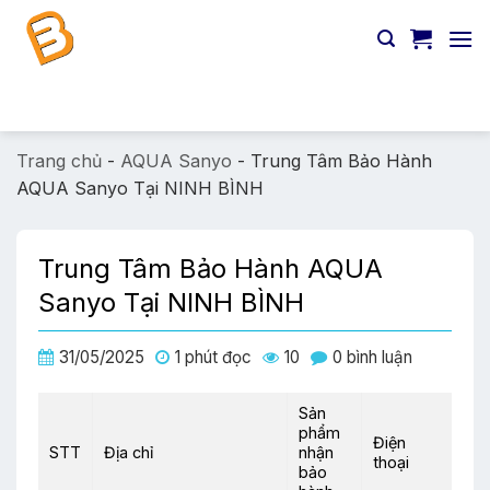
Chuyển
đến
nội
dung
Tìm
kiếm:
Trang chủ
-
AQUA Sanyo
-
Trung Tâm Bảo Hành
AQUA Sanyo Tại NINH BÌNH
Trung Tâm Bảo Hành AQUA
Sanyo Tại NINH BÌNH
31/05/2025
1 phút đọc
10
0 bình luận
Sản
phẩm
Điện
STT
Địa chỉ
nhận
thoại
bảo