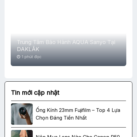
Trung Tâm Bảo Hành AQUA Sanyo Tại
DAKLĂK
1 phút đọc
Tin mới cập nhật
Ống Kính 23mm Fujifilm – Top 4 Lựa
Chọn Đáng Tiền Nhất
Nên Mua Lens Nào Cho Canon R50