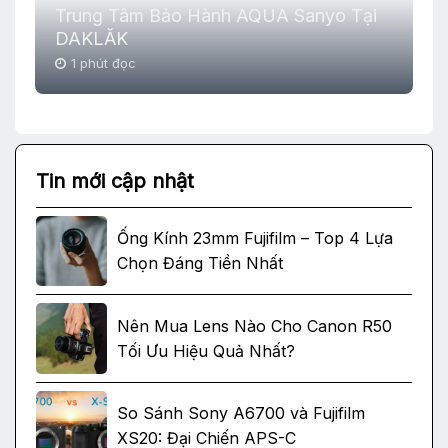
Trung Tâm Bảo Hành AQUA Sanyo Tại
DAKLĂK
1 phút đọc
Tin mới cập nhật
Ống Kính 23mm Fujifilm – Top 4 Lựa
Chọn Đáng Tiền Nhất
Nên Mua Lens Nào Cho Canon R50
Tối Ưu Hiệu Quả Nhất?
So Sánh Sony A6700 và Fujifilm
XS20: Đại Chiến APS-C