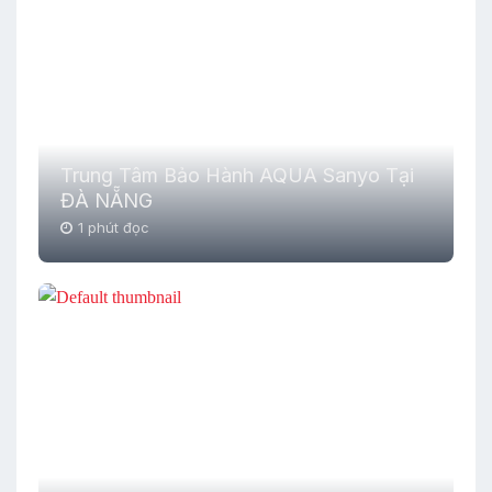
Trung Tâm Bảo Hành AQUA Sanyo Tại
ĐÀ NẴNG
1 phút đọc