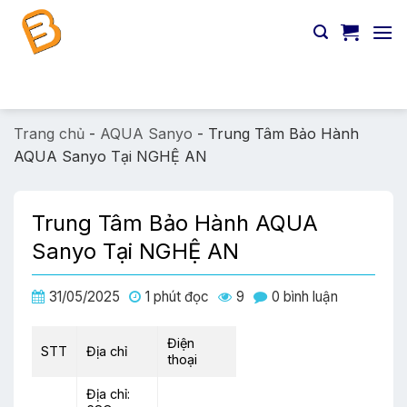
Chuyển
đến
nội
dung
Tìm
kiếm:
Trang chủ
-
AQUA Sanyo
-
Trung Tâm Bảo Hành
AQUA Sanyo Tại NGHỆ AN
Trung Tâm Bảo Hành AQUA
Sanyo Tại NGHỆ AN
31/05/2025
1 phút đọc
9
0 bình luận
Điện
STT
Địa chỉ
thoại
Địa chỉ: