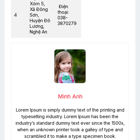
Xóm 5,
Điện
Xã Đông
thoại:
4
Sơn,
038-
Huyện Đô
3870279
Lương,
Nghệ An
Minh Anh
Lorem Ipsum is simply dummy text of the printing and
typesetting industry. Lorem Ipsum has been the
industry’s standard dummy text ever since the 1500s,
when an unknown printer took a galley of type and
scrambled it to make a type specimen book.