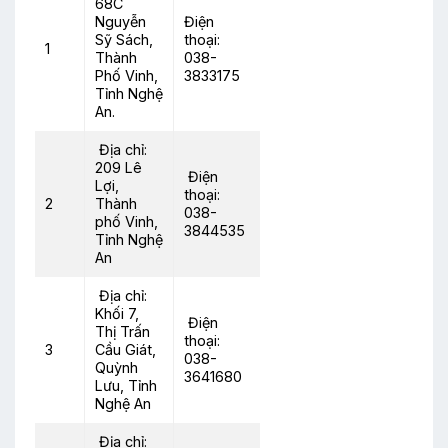
68C
Nguyễn
Điện
Sỹ Sách,
thoại:
1
Thành
038-
Phố Vinh,
3833175
Tỉnh Nghệ
An.
Địa chỉ:
209 Lê
Điện
Lợi,
thoại:
2
Thành
038-
phố Vinh,
3844535
Tỉnh Nghệ
An
Địa chỉ:
Khối 7,
Điện
Thị Trấn
thoại:
3
Cầu Giát,
038-
Quỳnh
3641680
Lưu, Tỉnh
Nghệ An
Địa chỉ: