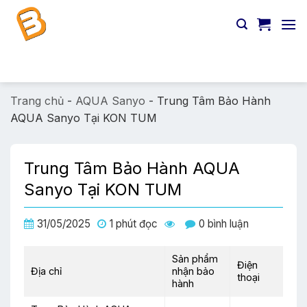
Chuyển
đến
nội
dung
Tìm
kiếm:
Trang chủ
-
AQUA Sanyo
-
Trung Tâm Bảo Hành
AQUA Sanyo Tại KON TUM
Trung Tâm Bảo Hành AQUA
Sanyo Tại KON TUM
31/05/2025
1 phút đọc
0 bình luận
Sản phẩm
Điện
Địa chỉ
nhận bảo
thoại
hành