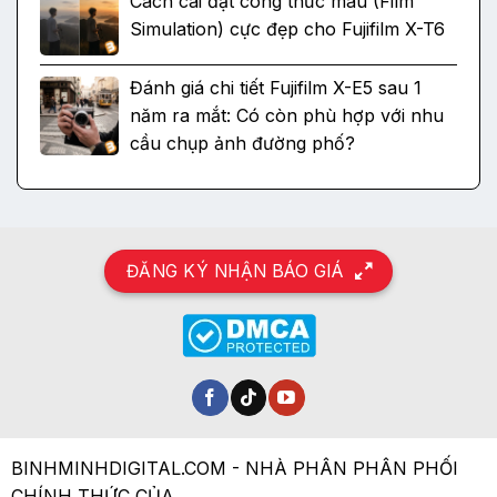
Cách cài đặt công thức màu (Film
Simulation) cực đẹp cho Fujifilm X-T6
Đánh giá chi tiết Fujifilm X-E5 sau 1
năm ra mắt: Có còn phù hợp với nhu
cầu chụp ảnh đường phố?
ĐĂNG KÝ NHẬN BÁO GIÁ
BINHMINHDIGITAL.COM - NHÀ PHÂN PHÂN PHỐI
CHÍNH THỨC CỦA