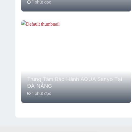
1 phút đọc
Trung Tâm Bảo Hành AQUA Sanyo Tại
ĐÀ NẴNG
1 phút đọc