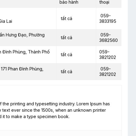
bảo hành
thoại
059-
tất cả
3833195
ia Lai
rần Hưng Đạo, Phường
059-
tất cả
3682560
n Đình Phùng, Thành Phố
059-
tất cả
3821202
 171 Phan Đình Phùng,
059-
tất cả
3821202
 the printing and typesetting industry. Lorem Ipsum has
 text ever since the 1500s, when an unknown printer
d it to make a type specimen book.