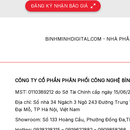
ĐĂNG KÝ NHẬN BÁO GIÁ
BINHMINHDIGITAL.COM - NHÀ PH
CÔNG TY CỔ PHẦN PHÂN PHỐI CÔNG NGHỆ BÌ
MST: 0110389212 do Sở Tài Chính cấp ngày 15/06/
Địa chỉ: Số nhà 34 Ngách 3 Ngõ 243 Đường Trung
Đại Mỗ, TP Hà Nội, Việt Nam
Showroom: Số 133 Hoàng Cầu, Phường Đống Đa,T
Hotline: 0938338315 – 0919622882 – 0909858266