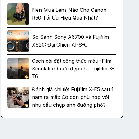
Nên Mua Lens Nào Cho Canon
R50 Tối Ưu Hiệu Quả Nhất?
So Sánh Sony A6700 và Fujifilm
XS20: Đại Chiến APS-C
Cách cài đặt công thức màu (Film
Simulation) cực đẹp cho Fujifilm X-
T6
Đánh giá chi tiết Fujifilm X-E5 sau 1
năm ra mắt: Có còn phù hợp với
nhu cầu chụp ảnh đường phố?