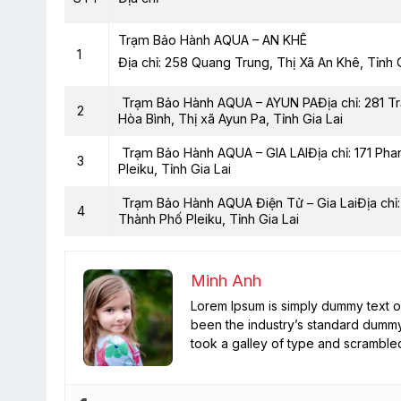
Trạm Bảo Hành AQUA – AN KHÊ
1
Địa chỉ: 258 Quang Trung, Thị Xã An Khê, Tỉnh G
Trạm Bảo Hành AQUA – AYUN PAĐịa chỉ: 281 T
2
Hòa Bình, Thị xã Ayun Pa, Tỉnh Gia Lai
Trạm Bảo Hành AQUA – GIA LAIĐịa chỉ: 171 Pha
3
Pleiku, Tỉnh Gia Lai
Trạm Bảo Hành AQUA Điện Tử – Gia LaiĐịa chỉ:
4
Thành Phố Pleiku, Tỉnh Gia Lai
Minh Anh
Lorem Ipsum is simply dummy text of
been the industry’s standard dummy
took a galley of type and scramble