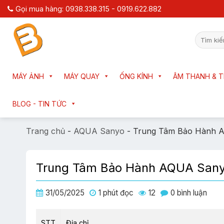
Chuyển
Gọi mua hàng: 0938.338.315 - 0919.622.882
đến
nội
Tìm
dung
kiếm:
MÁY ẢNH
MÁY QUAY
ỐNG KÍNH
ÂM THANH & T
BLOG - TIN TỨC
Trang chủ
-
AQUA Sanyo
-
Trung Tâm Bảo Hành A
Trung Tâm Bảo Hành AQUA Sanyo
31/05/2025
1 phút đọc
12
0 bình luận
STT
Địa chỉ