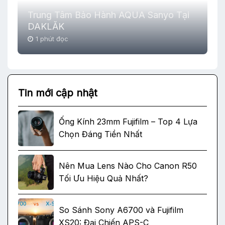
Trung Tâm Bảo Hành AQUA Sanyo Tại
DAKLĂK
1 phút đọc
Tin mới cập nhật
Ống Kính 23mm Fujifilm – Top 4 Lựa
Chọn Đáng Tiền Nhất
Nên Mua Lens Nào Cho Canon R50
Tối Ưu Hiệu Quả Nhất?
So Sánh Sony A6700 và Fujifilm
XS20: Đại Chiến APS-C