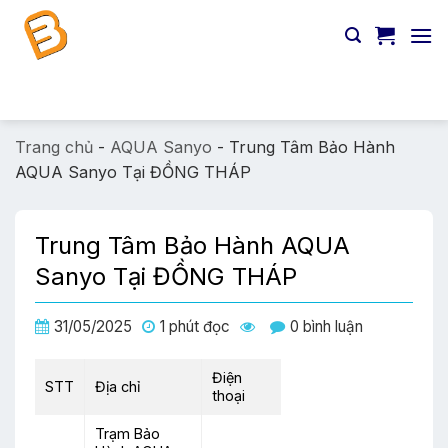
Chuyển
đến
nội
dung
Tìm
kiếm:
Trang chủ
-
AQUA Sanyo
-
Trung Tâm Bảo Hành
AQUA Sanyo Tại ĐỒNG THÁP
Trung Tâm Bảo Hành AQUA
Sanyo Tại ĐỒNG THÁP
31/05/2025
1 phút đọc
0 bình luận
Điện
STT
Địa chỉ
thoại
Trạm Bảo