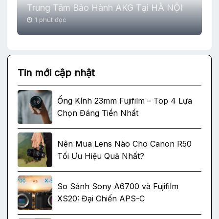
Trung Tâm Bảo Hành AKG Tại HÀ NỘI
1 phút đọc
Tin mới cập nhật
Ống Kính 23mm Fujifilm – Top 4 Lựa
Chọn Đáng Tiền Nhất
Nên Mua Lens Nào Cho Canon R50
Tối Ưu Hiệu Quả Nhất?
So Sánh Sony A6700 và Fujifilm
XS20: Đại Chiến APS-C