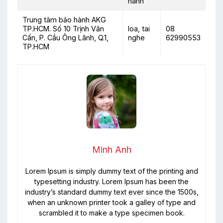
hành
Trung tâm bảo hành AKG
TP.HCM. Số 10 Trịnh Văn
loa, tai
08
Cấn, P. Cầu Ông Lãnh, Q.1,
nghe
62990553
TP.HCM
Minh Anh
Lorem Ipsum is simply dummy text of the printing and
typesetting industry. Lorem Ipsum has been the
industry’s standard dummy text ever since the 1500s,
when an unknown printer took a galley of type and
scrambled it to make a type specimen book.