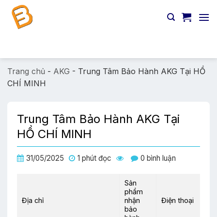
Chuyển
đến
nội
dung
Tìm
kiếm:
Trang chủ
-
AKG
-
Trung Tâm Bảo Hành AKG Tại HỒ
CHÍ MINH
Trung Tâm Bảo Hành AKG Tại
HỒ CHÍ MINH
31/05/2025
1 phút đọc
0 bình luận
Sản
phẩm
Địa chỉ
nhận
Điện thoại
bảo