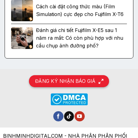
Cách cài đặt công thức màu (Film
Simulation) cực đẹp cho Fujifilm X-T6
Đánh giá chi tiết Fujifilm X-E5 sau 1
năm ra mắt: Có còn phù hợp với nhu
cầu chụp ảnh đường phố?
ĐĂNG KÝ NHẬN BÁO GIÁ
BINHMINHDIGITAL.COM - NHÀ PHÂN PHÂN PHỐI