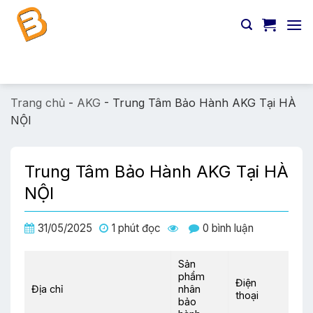
Chuyển
đến
nội
dung
Tìm
kiếm:
Trang chủ
-
AKG
-
Trung Tâm Bảo Hành AKG Tại HÀ
NỘI
Trung Tâm Bảo Hành AKG Tại HÀ
NỘI
31/05/2025
1 phút đọc
0 bình luận
Sản
phẩm
Điện
Địa chỉ
nhân
thoại
bảo