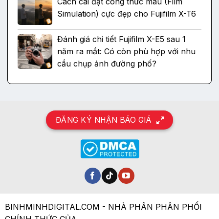
Cách cài đặt công thức màu (Film
Simulation) cực đẹp cho Fujifilm X-T6
Đánh giá chi tiết Fujifilm X-E5 sau 1
năm ra mắt: Có còn phù hợp với nhu
cầu chụp ảnh đường phố?
ĐĂNG KÝ NHẬN BÁO GIÁ
BINHMINHDIGITAL.COM - NHÀ PHÂN PHÂN PHỐI