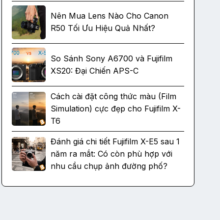
Nên Mua Lens Nào Cho Canon
R50 Tối Ưu Hiệu Quả Nhất?
So Sánh Sony A6700 và Fujifilm
XS20: Đại Chiến APS-C
Cách cài đặt công thức màu (Film
Simulation) cực đẹp cho Fujifilm X-
T6
Đánh giá chi tiết Fujifilm X-E5 sau 1
năm ra mắt: Có còn phù hợp với
nhu cầu chụp ảnh đường phố?