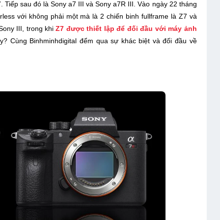
Tiếp sau đó là Sony a7 III và Sony a7R III. Vào ngày 22 tháng
less với không phải một mà là 2 chiến binh fullframe là Z7 và
Sony III, trong khi
Z7 được thiết lập để đối đầu với máy ảnh
y? Cùng Binhminhdigital đểm qua sự khác biệt và đối đầu về