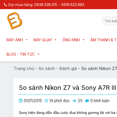
Chuyển
Gọi mua hàng: 0938.338.315 - 0919.622.882
đến
nội
Tìm
dung
kiếm:
MÁY ẢNH
MÁY QUAY
ỐNG KÍNH
ÂM THANH & T
BLOG - TIN TỨC
Trang chủ
-
So sánh - Đánh giá
-
So sánh Nikon Z7
So sánh Nikon Z7 và Sony A7R III
01/01/2015
14 phút đọc
25
0 bình luận
Sony hiện đang dẫn đầu cuộc đua không gương lật với ba máy