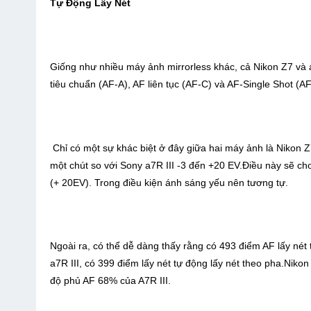
Tự Động Lấy Nét
Giống như nhiều máy ảnh mirrorless khác, cả Nikon Z7 và a
tiêu chuẩn (AF-A), AF liên tục (AF-C) và AF-Single Shot (AF
Chỉ có một sự khác biệt ở đây giữa hai máy ảnh là Nikon Z
một chút so với Sony a7R III -3 đến +20 EV.Điều này sẽ cho 
(+ 20EV). Trong điều kiện ánh sáng yếu nên tương tự.
Ngoài ra, có thể dễ dàng thấy rằng có 493 điểm AF lấy nét
a7R III, có 399 điểm lấy nét tự động lấy nét theo pha.Nik
độ phủ AF 68% của A7R III.