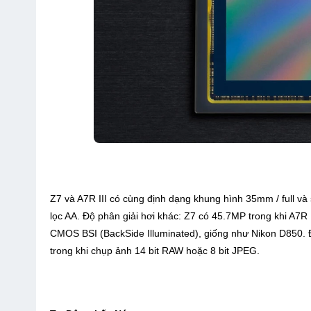
Z7 và A7R III có cùng định dạng khung hình 35mm / full và
lọc AA. Độ phân giải hơi khác: Z7 có 45.7MP trong khi A7R 
CMOS BSI (BackSide Illuminated), giống như Nikon D850. Đi
trong khi chụp ảnh 14 bit RAW hoặc 8 bit JPEG.