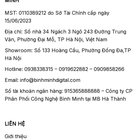
MINH
MST: 0110389212 do Sở Tài Chính cấp ngày
Nikon Z7 có tính năng tự động lấy nét lai sử
15/06/2023
dụng tính năng phát hiện pha và độ tương
phản. Nikon chỉ sử dụng tính năng dò tìm
Địa chỉ: Số nhà 34 Ngách 3 Ngõ 243 Đường Trung
tương phản tập trung cho Chế độ xem trực
Văn, Phường Đại Mỗ, TP Hà Nội, Việt Nam
tiếp và quay video trong máy ảnh DSLR , vì
Showroom: Số 133 Hoàng Cầu, Phường Đống Đa,TP
vậy đây là bước quan trọng đối với công ty
Hà Nội
Có 493 điểm AF và khoảng 90% diện tích
Hotline: 0938338315 – 0919622882 – 0909858266
hình ảnh được bao phủ. Người dùng Nikon
Email: info@binhminhdigital.com
DSLR sẽ thấy rằng một cải tiến lớn vì nó có
Số tài khoản ngân hàng: 915365888888 – Công ty CP
nghĩa là bạn có thể tập trung rất gần với các
Phân Phối Công Nghệ Bình Minh tại MB Hà Thành
cạnh của khung.
Kính ngắm và màn hình
LIÊN HỆ
Giới thiệu