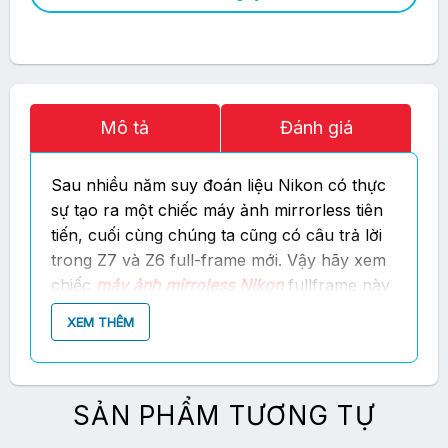
Mô tả
Đánh giá
Sau nhiều năm suy đoán liệu Nikon có thực
sự tạo ra một chiếc máy ảnh mirrorless tiên
tiến, cuối cùng chúng ta cũng có câu trả lời
trong Z7 và Z6 full-frame mới. Vậy hãy xem
chiếc
máy ảnh mirroless Nikon
fullframe này
có những gì đặc biệt để bạn chọn lựa
XEM THÊM
SẢN PHẨM TƯƠNG TỰ