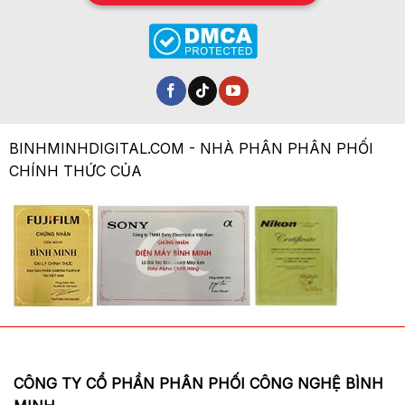
câu chuyện về chất lượng hình ảnh. Động cơ
xử lý đóng một phần rất lớn là tốt. Nikon đã
giới thiệu một động cơ mới với Z6 và Z7,
được gọi là Expeed 6. Điều này cho phép Z7
chụp ở tốc độ tối đa 9 khung hình / giây
(khung hình mỗi giây). Độ nhạy cũng có thể
BINHMINHDIGITAL.COM - NHÀ PHÂN PHÂN PHỐI
được đặt trong phạm vi ISO 64-25,600.
CHÍNH THỨC CỦA
Tự động lấy nét
CÔNG TY CỔ PHẦN PHÂN PHỐI CÔNG NGHỆ BÌNH