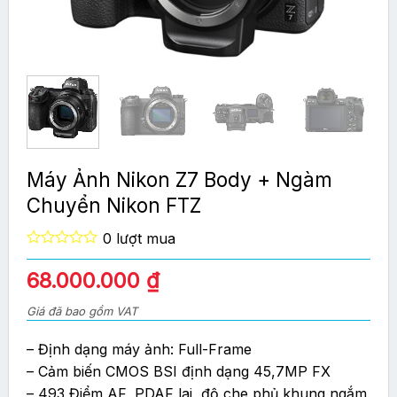
Máy Ảnh Nikon Z7 Body + Ngàm
Chuyển Nikon FTZ
0 lượt mua
0
out
Giá
Giá
68.000.000
₫
of
gốc
hiện
5
Giá đã bao gồm VAT
là:
tại
93.000.000 ₫.
là:
– Định dạng máy ảnh: Full-Frame
68.000.000 ₫.
– Cảm biến CMOS BSI định dạng 45,7MP FX
– 493 Điểm AF, PDAF lai, độ che phủ khung ngắm