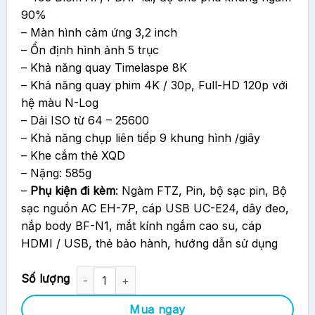
90%
– Màn hình cảm ứng 3,2 inch
– Ổn định hình ảnh 5 trục
– Khả năng quay Timelaspe 8K
– Khả năng quay phim 4K / 30p, Full-HD 120p với
hệ màu N-Log
– Dải ISO từ 64 – 25600
– Khả năng chụp liên tiếp 9 khung hình /giây
– Khe cắm thẻ XQD
– Nặng: 585g
–
Phụ kiện đi kèm
: Ngàm FTZ, Pin, bộ sạc pin, Bộ
sạc nguồn AC EH-7P, cáp USB UC-E24, dây đeo,
nắp body BF-N1, mắt kính ngắm cao su, cáp
HDMI / USB, thẻ bảo hành, hướng dẫn sử dụng
Máy Ảnh Nikon Z7 Body + Ngàm Chuyển Nikon FTZ số lượng
Mua ngay