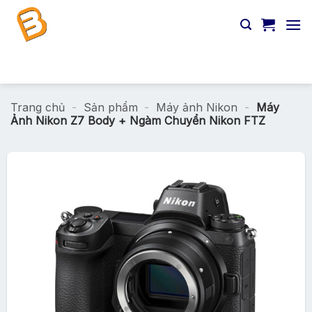
Chuyển
đến
nội
dung
Tìm
kiếm:
Trang chủ
-
Sản phẩm
-
Máy ảnh Nikon
-
Máy
Ảnh Nikon Z7 Body + Ngàm Chuyển Nikon FTZ