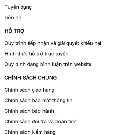
Tuyển dụng
Liên hệ
HỖ TRỢ
Quy trình tiếp nhận và giải quyết khiếu nại
Hình thức hỗ trợ trực tuyến
Là một chiếc máy ảnh mirrorless, Z7 có một
Quy định đăng bình luận trên website
khung ngắm điện tử (EVF) thay vì một kính
ngắm quang học. Nikon tuyên bố rằng đây là
CHÍNH SÁCH CHUNG
một trong những sản phẩm tốt nhất, nếu
Chính sách giao hàng
không phải là EVF tốt nhất hiện có. Đó là
thiết bị QVGA 3.6million-dot ấn tượng và
Chính sách bảo mật thông tin
nhanh và nhạy, cho thấy 100% hình ảnh và
Chính sách bảo hành
có độ phóng đại 0,8x. Lớp phủ flo giúp ngăn
bụi tích tụ và EVF được thiết kế để giảm
Chính sách đổi trả và hoàn tiền
quang sai màu.
Chính sách kiểm hàng