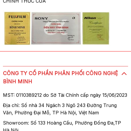
CHÍNH THỨC CỦA
Hệ thống lấy nét siêu thanh Hyper Sonic Motor
Ống kính Sigma 10-20mm F4.5-5.6 EX DC HSM
được trang bị mô tơ lấy nét tốc độ cao HSM,
cho khả năng bắt nét nhanh chóng, chính
xác và gần như im lặng, phù hợp cho việc
CÔNG TY CỔ PHẦN PHÂN PHỐI CÔNG NGHỆ
chụp ảnh tĩnh một cách độc đáo, mà không
BÌNH MINH
bị ảnh hưởng bởi tiếng ồn gây ra.
MST: 0110389212 do Sở Tài Chính cấp ngày 15/06/2023
Cơ chế lấy nét trong IF
Địa chỉ: Số nhà 34 Ngách 3 Ngõ 243 Đường Trung
Cơ chế lấy nét trong IF cho khả năng lấy nét
Văn, Phường Đại Mỗ, TP Hà Nội, Việt Nam
tự động mượt mà và nhanh chóng mà không
Showroom: Số 133 Hoàng Cầu, Phường Đống Đa,TP
thay đổi kích thước ống kính. Cơ chế này
Hà Nội