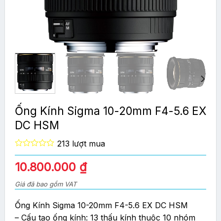
Ống Kính Sigma 10-20mm F4-5.6 EX
DC HSM
213 lượt mua
0
out
Giá
Giá
10.800.000
₫
of
gốc
hiện
5
Giá đã bao gồm VAT
là:
tại
12.000.000 ₫.
là:
Ống Kính Sigma 10-20mm F4-5.6 EX DC HSM
10.800.000 ₫.
– Cấu tạo ống kính: 13 thấu kính thuộc 10 nhóm