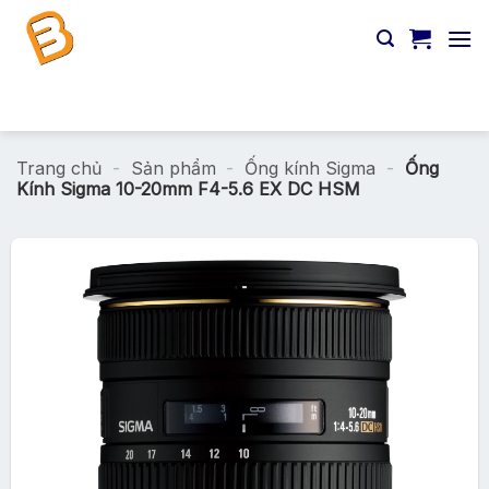
Chuyển
đến
nội
dung
Tìm
kiếm:
Trang chủ
-
Sản phẩm
-
Ống kính Sigma
-
Ống
Kính Sigma 10-20mm F4-5.6 EX DC HSM