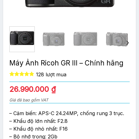
Máy Ảnh Ricoh GR III – Chính hãng
128 lượt mua
4.75
out
of 5
Giá
Giá
26.990.000
₫
gốc
hiện
Giá đã bao gồm VAT
là:
tại
29.000.000 ₫.
là:
– Cảm biến: APS-C 24.24MP, chống rung 3 trục.
26.990.000 ₫.
– Khẩu độ lớn nhất: F2.8
– Khẩu độ nhỏ nhất: F16
– Bộ nhớ trong: 2Gb