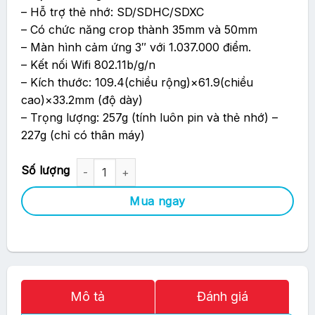
– Hỗ trợ thẻ nhớ: SD/SDHC/SDXC
– Có chức năng crop thành 35mm và 50mm
– Màn hình cảm ứng 3″ với 1.037.000 điểm.
– Kết nối Wifi 802.11b/g/n
– Kích thước: 109.4(chiều rộng)×61.9(chiều
cao)×33.2mm (độ dày)
– Trọng lượng: 257g (tính luôn pin và thẻ nhớ) –
227g (chỉ có thân máy)
Máy Ảnh Ricoh GR III - Chính hãng số lượng
Mua ngay
Mô tả
Đánh giá