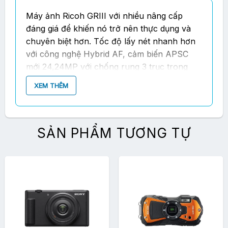
Máy ảnh Ricoh GRIII
với nhiều nâng cấp
đáng giá để khiến nó trở nên thực dụng và
chuyên biệt hơn. Tốc độ lấy nét nhanh hơn
với công nghệ Hybrid AF, cảm biến APSC
mới 24,24MP với chống rung 3 trục trong
thân máy, màn hình cảm ứng, cổng kết nối
XEM THÊM
USB-C tiện dụng và hiệu quả trong việc
truyền dữ liệu hơn….GR III vẫn sử dụng ống
prime tiêu cự tương đương 28mm f/2.8 (trên
FF ) nhưng giản lược bớt 1 lớp thấu kính so
SẢN PHẨM TƯƠNG TỰ
với GR II và GR I, ngoại hình nhỏ hơn nữa so
với GR I, phần nào khẳng định cái “chất” rất
riêng của mình.