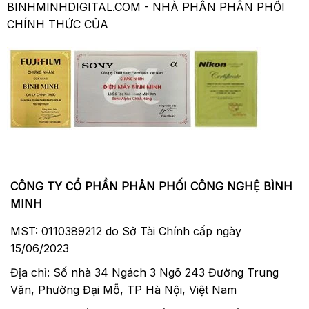
tiêu cự khác nhau.
BINHMINHDIGITAL.COM - NHÀ PHÂN PHÂN PHỐI
CHÍNH THỨC CỦA
Bên cạnh chụp ảnh tĩnh, chiếc
máy
ảnh
này còn quay video Full HD 1080 với các
tốc độ khung hình 60p, 30p và 24p.
CÔNG TY CỔ PHẦN PHÂN PHỐI CÔNG NGHỆ BÌNH
MINH
MST: 0110389212 do Sở Tài Chính cấp ngày
15/06/2023
Địa chỉ: Số nhà 34 Ngách 3 Ngõ 243 Đường Trung
Ống kính prime góc rộng
Văn, Phường Đại Mỗ, TP Hà Nội, Việt Nam
Ống kính prime cố định 18.3mm cho góc