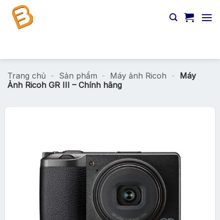
Chuyển
đến
nội
dung
Tìm
kiếm:
Trang chủ
-
Sản phẩm
-
Máy ảnh Ricoh
-
Máy
Ảnh Ricoh GR III – Chính hãng