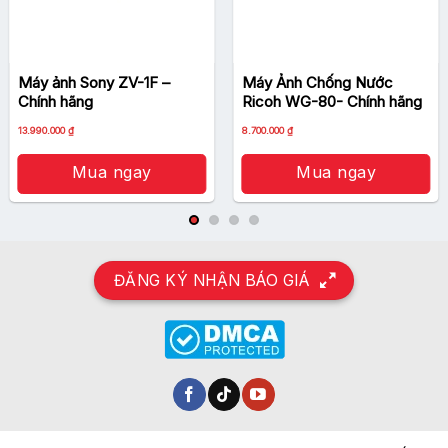
Máy ảnh Sony ZV-1F –
Máy Ảnh Chống Nước
Chính hãng
Ricoh WG-80- Chính hãng
13.990.000
₫
8.700.000
₫
Cảm biến APS-C CMOS 24.2MP và bộ xử lý
Mua ngay
Mua ngay
hình ảnh GR Engine 6
Trang bị thiết kế nâng cấp, cảm biến APS-C
CMOS 24.2MP và bộ xử lý hình ảnh mới GR
Engine 6 cho ảnh DNG 14 bit hoặc ảnh tĩnh
ĐĂNG KÝ NHẬN BÁO GIÁ
JPEG có độ phân giải cao hơn với tông màu
ấn tượng, render màu tự nhiên, và độ nhạy
sáng cao từ ISO 100-102400. Bên cạnh độ
phân giải cao, ảnh góc rộng, bộ đôi chế độ
crop hữu dụng 35mm 15MP và 50mm 7MP
cho phép cùng lúc làm việc với các chiều dài