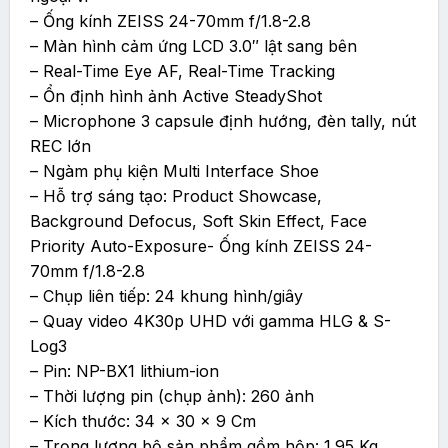
– Ống kính ZEISS 24-70mm f/1.8-2.8
– Màn hình cảm ứng LCD 3.0″ lật sang bên
– Real-Time Eye AF, Real-Time Tracking
– Ổn định hình ảnh Active SteadyShot
– Microphone 3 capsule định hướng, đèn tally, nút
REC lớn
– Ngàm phụ kiện Multi Interface Shoe
– Hỗ trợ sáng tạo: Product Showcase,
Background Defocus, Soft Skin Effect, Face
Priority Auto-Exposure- Ống kính ZEISS 24-
70mm f/1.8-2.8
– Chụp liên tiếp: 24 khung hình/giây
– Quay video 4K30p UHD với gamma HLG & S-
Log3
– Pin: NP-BX1 lithium-ion
– Thời lượng pin (chụp ảnh): 260 ảnh
– Kích thước: 34 x 30 x 9 Cm
– Trọng lượng bộ sản phẩm gồm hộp: 1.95 Kg