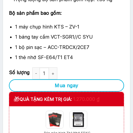
Bộ sản phẩm bao gồm:
1 máy chụp hình KTS – ZV-1
1 báng tay cầm VCT-SGR1//C SYU
1 bộ pin sạc – ACC-TRDCX/2CE7
1 thẻ nhớ SF-E64/T1 ET4
Máy Ảnh Sony ZV-1 Starter Kit - Chính hãng số lượng
Mua ngay
🎁
1.270.000
₫
QUÀ TẶNG KÈM TRỊ GIÁ: