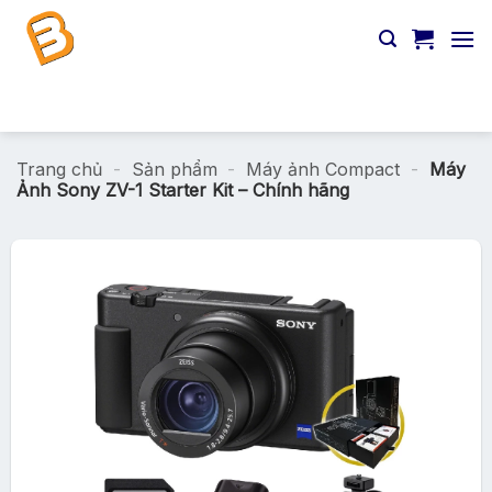
Chuyển
đến
nội
dung
Tìm
kiếm:
Trang chủ
-
Sản phẩm
-
Máy ảnh Compact
-
Máy
Ảnh Sony ZV-1 Starter Kit – Chính hãng