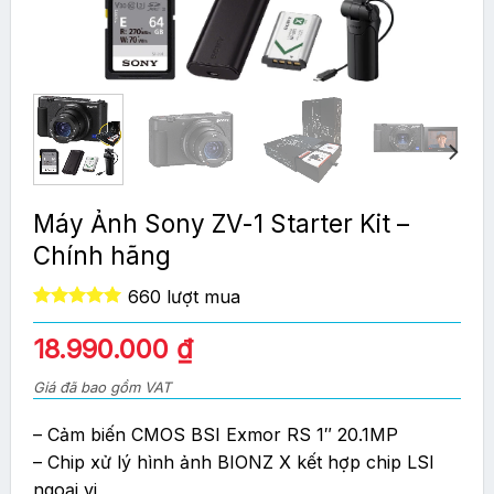
Máy Ảnh Sony ZV-1 Starter Kit –
Chính hãng
660 lượt mua
5.00
out of
5
18.990.000
₫
Giá đã bao gồm VAT
– Cảm biến CMOS BSI Exmor RS 1″ 20.1MP
– Chip xử lý hình ảnh BIONZ X kết hợp chip LSI
ngoại vi