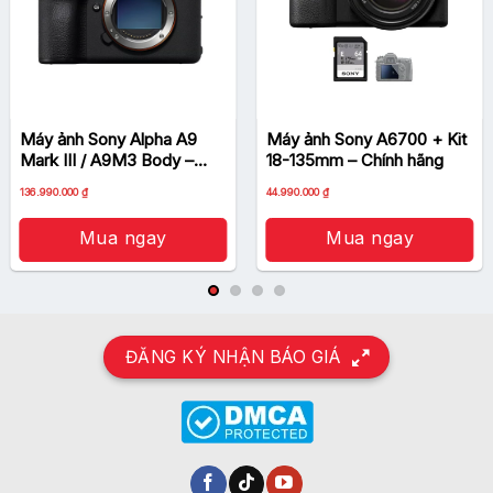
Máy ảnh Sony Alpha A9
Máy ảnh Sony A6700 + Kit
Mark III / A9M3 Body –
18-135mm – Chính hãng
Chính Hãng
Giá
Giá
136.990.000
₫
44.990.000
₫
gốc
hiện
là:
tại
46.990.000 ₫.
là:
Mua ngay
Mua ngay
44.990.000 ₫.
ĐĂNG KÝ NHẬN BÁO GIÁ