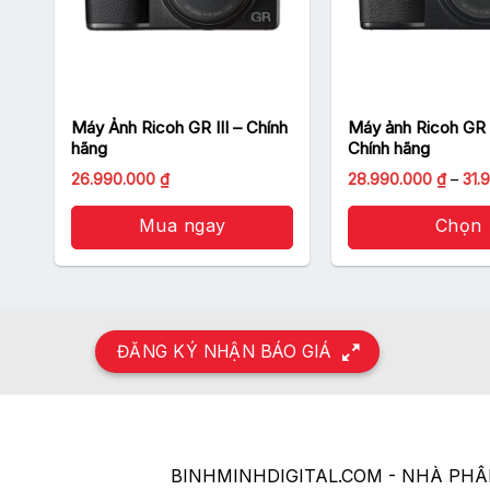
Máy Ảnh Ricoh GR III – Chính
Máy ảnh Ricoh GR IIIx –
hãng
Chính hãng
Giá
Giá
26.990.000
₫
28.990.000
₫
–
31.
gốc
hiện
là:
tại
29.000.000 ₫.
Mua ngay
là:
Chọn
26.990.000 ₫.
Sản
phẩm
này
có
ĐĂNG KÝ NHẬN BÁO GIÁ
nhiều
biến
thể.
Các
tùy
BINHMINHDIGITAL.COM - NHÀ PH
chọn