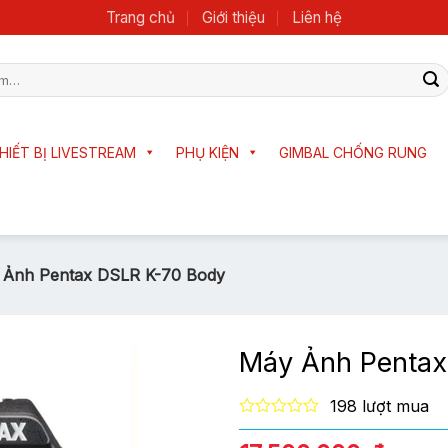
Trang chủ
Giới thiệu
Liên hệ
HIẾT BỊ LIVESTREAM
PHỤ KIỆN
GIMBAL CHỐNG RUNG
 Ảnh Pentax DSLR K-70 Body
Máy Ảnh Pentax
198 lượt mua
0
out