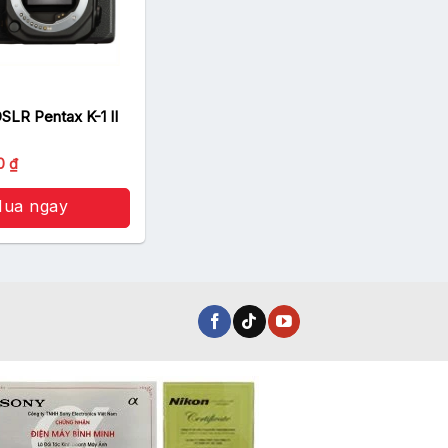
SLR Pentax K-1 II
00
₫
ua ngay