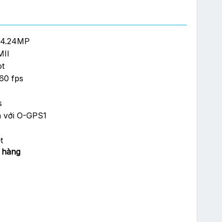
24.24MP
MII
ot
60 fps
s
ch với O-GPS1
t
 hàng