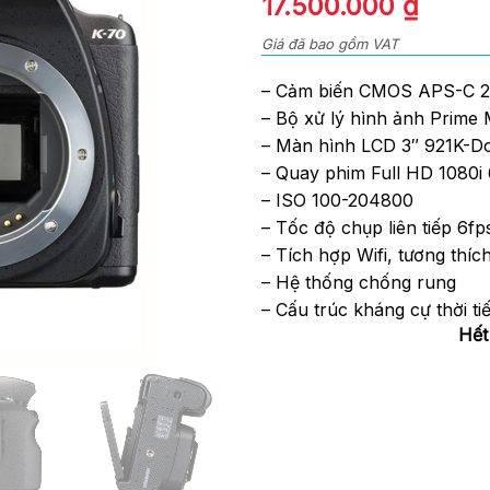
17.500.000
₫
of
5
Giá đã bao gồm VAT
– Cảm biến CMOS APS-C 
– Bộ xử lý hình ảnh Prime 
– Màn hình LCD 3″ 921K-D
– Quay phim Full HD 1080i 
– ISO 100-204800
– Tốc độ chụp liên tiếp 6fp
– Tích hợp Wifi, tương thí
– Hệ thống chống rung
– Cấu trúc kháng cự thời tiế
Hết