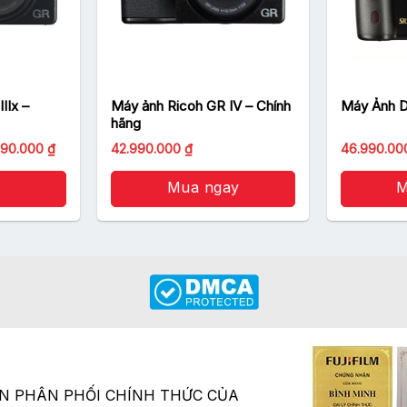
Máy ảnh Ricoh GR IV – Chính
Máy Ảnh D
hãng
Khoảng
Giá
Giá
990.000
₫
42.990.000
₫
46.990.0
giá:
gốc
hiện
từ
là:
tại
28.990.000 ₫
48.990.000 ₫.
Mua ngay
là:
M
đến
42.990.000 ₫.
31.990.000 ₫
ÂN PHÂN PHỐI CHÍNH THỨC CỦA