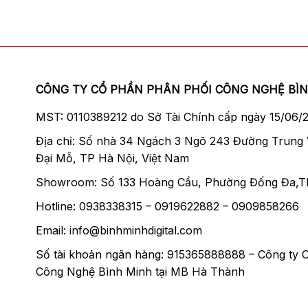
có
thể
được
chọn
trên
CÔNG TY CỔ PHẦN PHÂN PHỐI CÔNG NGHỆ BÌ
trang
sản
MST: 0110389212 do Sở Tài Chính cấp ngày 15/06/
phẩm
Địa chỉ: Số nhà 34 Ngách 3 Ngõ 243 Đường Trung
Đại Mỗ, TP Hà Nội, Việt Nam
Showroom: Số 133 Hoàng Cầu, Phường Đống Đa,T
Hotline: 0938338315 – 0919622882 – 0909858266
Email: info@binhminhdigital.com
Số tài khoản ngân hàng: 915365888888 – Công ty 
Công Nghệ Bình Minh tại MB Hà Thành