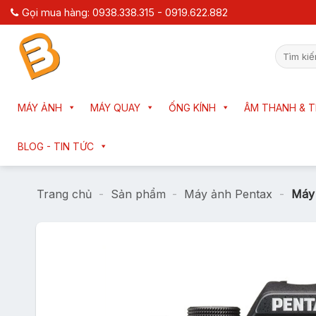
Chuyển
Gọi mua hàng: 0938.338.315 - 0919.622.882
đến
nội
Tìm
dung
kiếm:
MÁY ẢNH
MÁY QUAY
ỐNG KÍNH
ÂM THANH & T
BLOG - TIN TỨC
Trang chủ
-
Sản phẩm
-
Máy ảnh Pentax
-
Máy