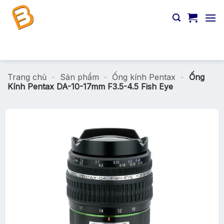
Chuyển
đến
nội
dung
Tìm
kiếm:
Trang chủ
-
Sản phẩm
-
Ống kính Pentax
-
Ống
Kính Pentax DA-10-17mm F3.5-4.5 Fish Eye