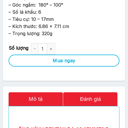
– Góc ngắm: 180° – 100°
– Số lá khẩu: 6
– Tiêu cự: 10 – 17mm
– Kích thước: 6.86 x 7.11 cm
– Trọng lượng: 320g
Ống Kính Pentax DA-10-17mm F3.5-4.5 Fish Eye số lượng
Mua ngay
Mô tả
Đánh giá