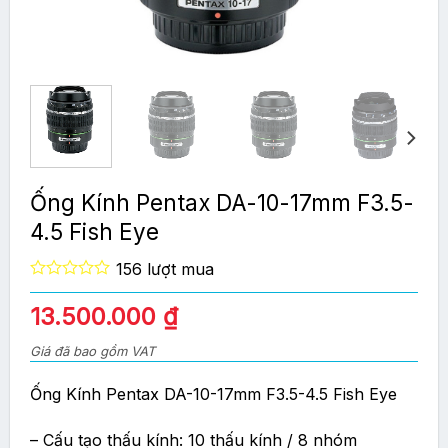
Ống Kính Pentax DA-10-17mm F3.5-
4.5 Fish Eye
156 lượt mua
0
out
Giá
Giá
13.500.000
₫
of
gốc
hiện
5
Giá đã bao gồm VAT
là:
tại
14.900.000 ₫.
là:
Ống Kính Pentax DA-10-17mm F3.5-4.5 Fish Eye
13.500.000 ₫.
– Cấu tạo thấu kính: 10 thấu kính / 8 nhóm