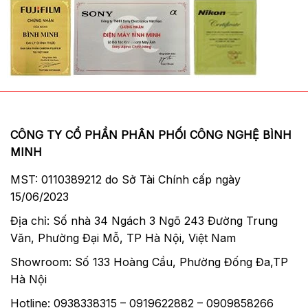
nhóm trong đó sử dụng yếu tố tán xạ thấp
ED có hiệu quả bù để khắc phục sai màu
trong suốt hình ảnh. Và với cải thiện cấu trúc
quang học và một lớp phủ ống kính ma-miễn
phí, bóng mờ và ngọn lửa đang bị đàn áp để
sản xuất rõ ràng, hình ảnh chất lượng cao
hơn của thời gian.
CÔNG TY CỔ PHẦN PHÂN PHỐI CÔNG NGHỆ BÌNH
MINH
MST: 0110389212 do Sở Tài Chính cấp ngày
15/06/2023
Địa chỉ: Số nhà 34 Ngách 3 Ngõ 243 Đường Trung
Văn, Phường Đại Mỗ, TP Hà Nội, Việt Nam
Showroom: Số 133 Hoàng Cầu, Phường Đống Đa,TP
Hà Nội
Hotline: 0938338315 – 0919622882 – 0909858266