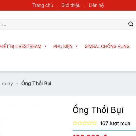
Trang chủ
Giới thiệu
Liên hệ
HIẾT BỊ LIVESTREAM
PHỤ KIỆN
GIMBAL CHỐNG RUNG
y quay
-
Ống Thổi Bụi
Ống Thổi Bụi
167 lượt mua
0
out