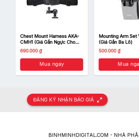
Chest Mount Harness AKA-
Mounting Arm Set
CMH1 (Giá Gắn Ngực Cho
(Giá Gắn Ba Lô)
Sony Action Cam)
690.000
₫
500.000
₫
Mua ngay
Mua ng
ĐĂNG KÝ NHẬN BÁO GIÁ
BINHMINHDIGITAL.COM - NHÀ PH