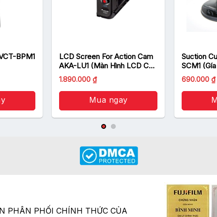
 VCT-BPM1
LCD Screen For Action Cam
Suction C
AKA-LU1 (Màn Hình LCD Cho
SCM1 (Gía 
Action Cam)
1.890.000
₫
690.000
₫
ay
Mua ngay
M
ÂN PHÂN PHỐI CHÍNH THỨC CỦA