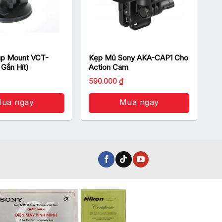
up Mount VCT-
Kẹp Mũ Sony AKA-CAP1 Cho
Gắn Hít)
Action Cam
590.000
₫
ua ngay
Mua ngay