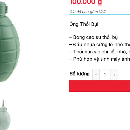
100.000
₫
of
5
Giá đã bao gồm VAT
Ống Thổi Bụi
– Bóng cao su thổi bụi
– Đầu nhựa cứng lỗ nhỏ thổ
– Thổi bụi các chi tiết nhỏ,
– Phù hợp vệ sinh máy ảnh 
Ống Thổi Bụi số lượng