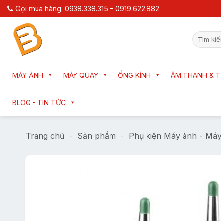
Chuyển
Gọi mua hàng: 0938.338.315 - 0919.622.882
đến
nội
Tìm
dung
kiếm:
MÁY ẢNH
MÁY QUAY
ỐNG KÍNH
ÂM THANH & T
BLOG - TIN TỨC
Trang chủ
-
Sản phẩm
-
Phụ kiện Máy ảnh - Má