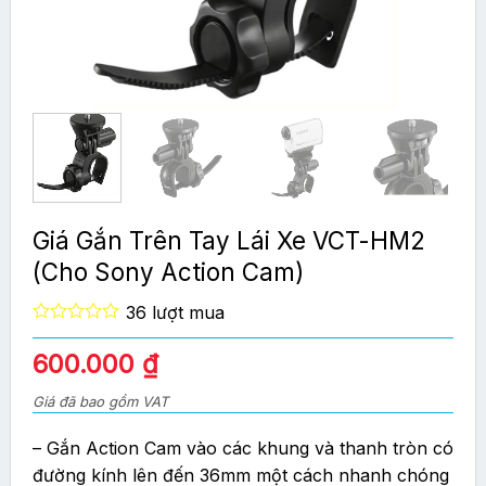
Giá Gắn Trên Tay Lái Xe VCT-HM2
(Cho Sony Action Cam)
36 lượt mua
0
out
600.000
₫
of
5
Giá đã bao gồm VAT
– Gắn Action Cam vào các khung và thanh tròn có
đường kính lên đến 36mm một cách nhanh chóng