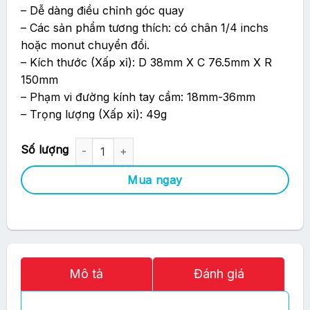
– Dễ dàng điều chỉnh góc quay
– Các sản phẩm tương thích: có chân 1/4 inchs
hoặc monut chuyển đổi.
– Kích thước (Xấp xỉ): D 38mm X C 76.5mm X R
150mm
– Phạm vi đường kính tay cầm: 18mm-36mm
– Trọng lượng (Xấp xỉ): 49g
Giá Gắn Trên Tay Lái Xe VCT-HM2 (Cho Sony Action Cam) số
Mua ngay
Mô tả
Đánh giá