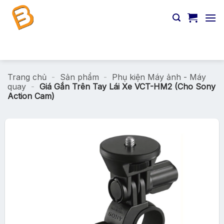
Chuyển
đến
nội
dung
Tìm
kiếm:
Trang chủ
-
Sản phẩm
-
Phụ kiện Máy ảnh - Máy
quay
-
Giá Gắn Trên Tay Lái Xe VCT-HM2 (Cho Sony
Action Cam)