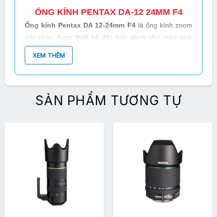
ỐNG KÍNH PENTAX DA-12 24MM F4
Ống kính Pentax DA 12-24mm F4
là ống kính zoom
góc rộng được thiết kế đặc biệt dành cho
máy ảnh
DSLR Pentax
sử dụng cảm biến có kích thước
XEM THÊM
23.5mm x 15.7mm của CCD, nơi mà nó cung cấp một
góc nhìn siêu rộng góc tương đương với 18.5-37mm ở
định dạng 35mm.
SẢN PHẨM TƯƠNG TỰ