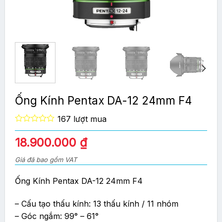
Ống Kính Pentax DA-12 24mm F4
167 lượt mua
0
out
Giá
Giá
18.900.000
₫
of
gốc
hiện
5
Giá đã bao gồm VAT
là:
tại
20.900.000 ₫.
là:
Ống Kính Pentax DA-12 24mm F4
18.900.000 ₫.
– Cấu tạo thấu kính: 13 thấu kính / 11 nhóm
– Góc ngắm: 99° – 61°