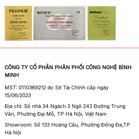
CÔNG TY CỔ PHẦN PHÂN PHỐI CÔNG NGHỆ BÌNH
MINH
Hệ thống lấy nét Quick-Shift
MST: 0110389212 do Sở Tài Chính cấp ngày
15/06/2023
Hệ thống lấy nét Quick-Shift Focus System
cho phép lấy nét nhanh, chính xác và dễ
Địa chỉ: Số nhà 34 Ngách 3 Ngõ 243 Đường Trung
dàng chuyển đổi từ AF sang MF. Hiệu quả
Văn, Phường Đại Mỗ, TP Hà Nội, Việt Nam
cao cùng chất lượng ảnh tuyệt đẹp.
Showroom: Số 133 Hoàng Cầu, Phường Đống Đa,TP
Hà Nội
Hệ thống chuyển đổi nhanh chóng M/A