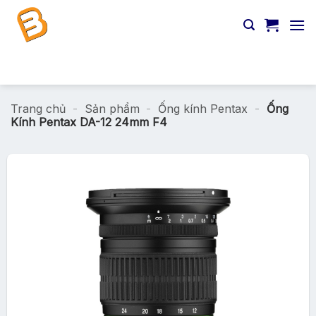
Chuyển
đến
nội
dung
Tìm
kiếm:
Trang chủ
-
Sản phẩm
-
Ống kính Pentax
-
Ống
Kính Pentax DA-12 24mm F4