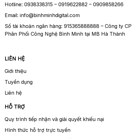
Hotline: 0938338315 – 0919622882 – 0909858266
Hệ thống Quick-Shift Focus System cho
Email: info@binhminhdigital.com
phép dịch chuyển tức thời từ lấy nét tự động
AF sang lấy nét tay MF, mang lại một hiệu
Số tài khoản ngân hàng: 915365888888 – Công ty CP
suất làm việc tuyệt vời trong nhiều tình
Phân Phối Công Nghệ Bình Minh tại MB Hà Thành
huống chụp khác nhau.
LIÊN HỆ
Giới thiệu
Tuyển dụng
Liên hệ
HỖ TRỢ
Quy trình tiếp nhận và giải quyết khiếu nại
Hình thức hỗ trợ trực tuyến
Hệ thống tập trung nội bộ IF