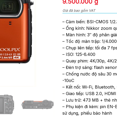
Giá
Giá
9.500.000
₫
of
gốc
hiện
5
Giá đã bao gồm VAT
là:
tại
9.900.000 ₫.
là:
– Cảm biến: BSI-CMOS 1/2.
9.500.
– Ống kính: Nikkor zoom q
– Màn hình: 3″ độ phân giả
– Tốc độ màn trập: 1/4.000
– Chụp liên tiếp: tối đa 7 fp
– ISO: 125-6.400
– Quay phim: 4K/30p, 4K/2
– Đèn trợ sáng: flash xeno
– Chống nước độ sâu 30 mé
-10oC
– Kết nối: Wi-Fi, Bluetooth
– Giao tiếp: USB 2.0, HDMI
– Lưu trữ: 473 MB + thẻ n
– Phụ kiện đi kèm: pin EN-
sử dụng, phiếu bảo hành