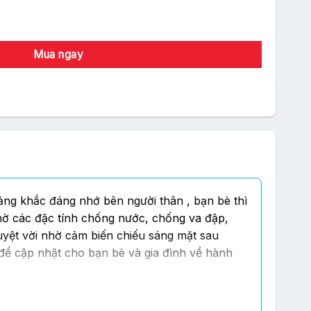
- Cam số lượng
Mua ngay
oảng khắc đáng nhớ bên người thân , bạn bè thì
hờ các đặc tính chống nước, chống va đập,
uyệt vời nhờ cảm biến chiếu sáng mặt sau
để cập nhật cho bạn bè và gia đình về hành