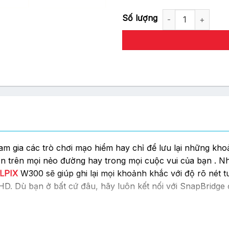
Máy Ảnh Nikon Coolpix W300 
ham gia các trò chơi mạo hiểm hay chỉ để lưu lại những kh
n trên mọi nẻo đường hay trong mọi cuộc vui của bạn . N
LPIX
W300 sẽ giúp ghi lại mọi khoảnh khắc với độ rõ nét t
D. Dù bạn ở bất cứ đâu, hãy luôn kết nối với SnapBridge 