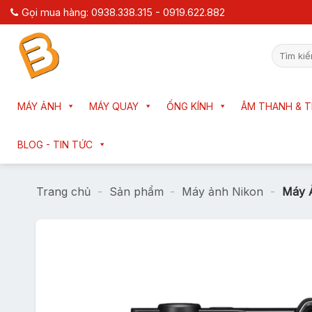
Chuyển
Gọi mua hàng: 0938.338.315 - 0919.622.882
đến
nội
Tìm
dung
kiếm:
MÁY ẢNH
MÁY QUAY
ỐNG KÍNH
ÂM THANH & T
BLOG - TIN TỨC
Trang chủ
-
Sản phẩm
-
Máy ảnh Nikon
-
Máy 