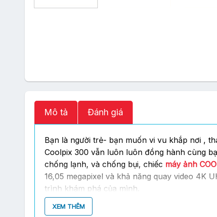
Mô tả
Đánh giá
Bạn là người trẻ- bạn muốn vi vu khắp nơi , t
Coolpix 300 vẫn luôn luôn đồng hành cùng bạ
chống lạnh, và chống bụi, chiếc
máy ảnh COO
16,05 megapixel và khả năng quay video 4K UH
trình khám phá của mình.
XEM THÊM
CHẮC CHẮN VÀ BỀN BỈ