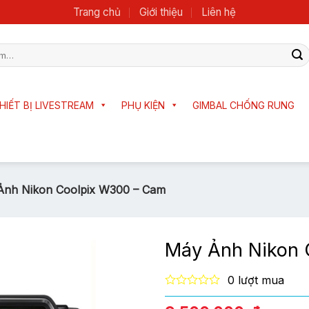
Trang chủ
Giới thiệu
Liên hệ
HIẾT BỊ LIVESTREAM
PHỤ KIỆN
GIMBAL CHỐNG RUNG
Ảnh Nikon Coolpix W300 – Cam
Máy Ảnh Nikon 
0 lượt mua
0
out