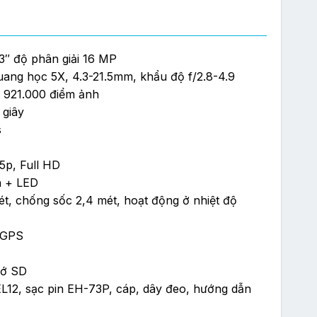
3″ độ phân giải 16 MP
000 ₫.
uang học 5X, 4.3-21.5mm, khẩu độ f/2.8-4.9
i 921.000 điểm ảnh
 giây
s
5p, Full HD
n + LED
t, chống sốc 2,4 mét, hoạt động ở nhiệt độ
, GPS
hớ SD
EL12, sạc pin EH-73P, cáp, dây đeo, hướng dẫn