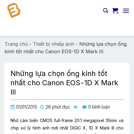
Chuyển
đến
nội
dung
Tìm
kiếm:
Trang chủ
-
Thiết bị nhiếp ảnh
-
Những lựa chọn ống
kính tốt nhất cho Canon EOS-1D X Mark III
Những lựa chọn ống kính tốt
nhất cho Canon EOS-1D X Mark
III
01/01/2015
26 phút đọc
0 bình luận
Nhờ cảm biến CMOS full-frame 20.1 megapixel 35mm và
chip xử lý hình ảnh mới nhất DIGIC X, 1D X Mark III cho