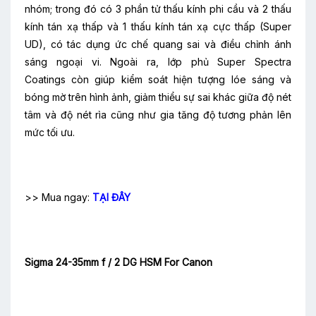
nhóm; trong đó có 3 phần tử thấu kính phi cầu và 2 thấu
kính tán xạ thấp và 1 thấu kính tán xạ cực thấp (Super
UD), có tác dụng ức chế quang sai và điều chỉnh ánh
sáng ngoại vi. Ngoài ra, lớp phủ Super Spectra
Coatings còn giúp kiểm soát hiện tượng lóe sáng và
bóng mờ trên hình ảnh, giảm thiểu sự sai khác giữa độ nét
tâm và độ nét rìa cũng như gia tăng độ tương phản lên
mức tối ưu.
>> Mua ngay:
TẠI ĐÂY
Sigma 24-35mm f / 2 DG HSM For Canon