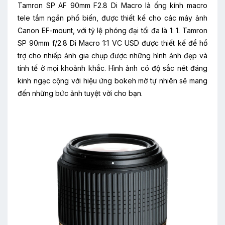
Tamron SP AF 90mm F2.8 Di Macro là ống kính macro
tele tầm ngắn phổ biến, được thiết kế cho các máy ảnh
Canon EF-mount, với tỷ lệ phóng đại tối đa là 1: 1. Tamron
SP 90mm f/2.8 Di Macro 1:1 VC USD được thiết kế để hổ
trợ cho nhiếp ảnh gia chụp được những hình ảnh đẹp và
tinh tế ở mọi khoảnh khắc. Hình ảnh có độ sắc nét đáng
kinh ngạc cộng với hiệu ứng bokeh mờ tự nhiên sẽ mang
đến những bức ảnh tuyệt vời cho bạn.