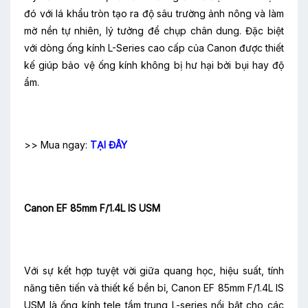
đó với lá khẩu tròn tạo ra độ sâu trường ảnh nông và làm
mờ nền tự nhiên, lý tưởng để chụp chân dung. Đặc biệt
với dòng ống kính L-Series cao cấp của Canon được thiết
kế giúp bảo vệ ống kính không bị hư hại bởi bụi hay độ
ẩm.
>> Mua ngay:
TẠI ĐÂY
Canon EF 85mm F/1.4L IS USM
Với sự kết hợp tuyệt vời giữa quang học, hiệu suất, tính
năng tiên tiến và thiết kế bền bỉ,
Canon EF 85mm F/1.4L IS
USM
là ống kính tele tầm trung L-series nổi bật cho các